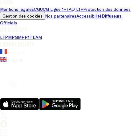
Légal
Mentions légales
CGU
CG Ligue 1+
FAQ L1+
Protection des données
Gestion des cookies
Nos partenaires
Accessibilité
Diffuseurs 
Officiels
Univers LFP
LFP
MPG
MPP
1TEAM
Langue du site
Français
Anglais