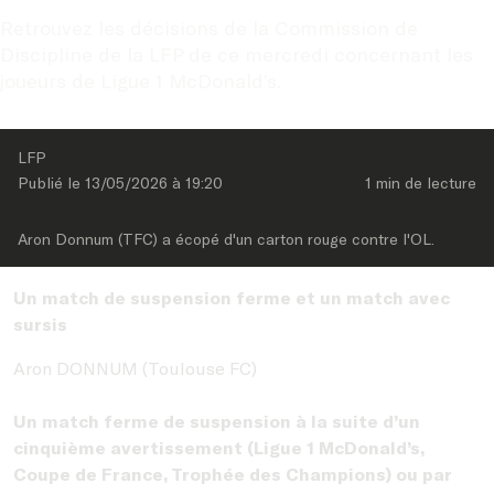
Retrouvez les décisions de la Commission de 
Discipline de la LFP de ce mercredi concernant les 
joueurs de Ligue 1 McDonald’s.
LFP
Publié le 
13/05/2026
 à 
19:20
1 min
 de lecture
Aron Donnum (TFC) a écopé d'un carton rouge contre l'OL.
Un match de suspension ferme et un match avec
sursis
Aron DONNUM (Toulouse FC)
Un match ferme de suspension à la suite d’un
cinquième avertissement (Ligue 1 McDonald’s,
Coupe de France, Trophée des Champions) ou par