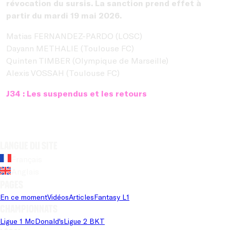
révocation du sursis. La sanction prend effet à
partir du mardi 19 mai 2026.
Matias FERNANDEZ-PARDO (LOSC)
Dayann METHALIE (Toulouse FC)
Quinten TIMBER (Olympique de Marseille)
Alexis VOSSAH (Toulouse FC)
J34 : Les suspendus et les retours
Langue du site
Français
Anglais
Pages
En ce moment
Vidéos
Articles
Fantasy L1
Championnats
Ligue 1 McDonald's
Ligue 2 BKT