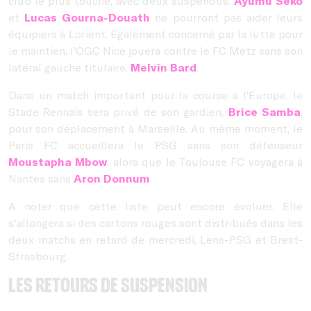
club le plus touché, avec deux suspendus.
Ayumu Seko
et
Lucas Gourna-Douath
ne pourront pas aider leurs
équipiers à Lorient. Egalement concerné par la lutte pour
le maintien, l’OGC Nice jouera contre le FC Metz sans son
latéral gauche titulaire,
Melvin Bard
.
Dans un match important pour la course à l’Europe, le
Stade Rennais sera privé de son gardien,
Brice Samba
,
pour son déplacement à Marseille. Au même moment, le
Paris FC accueillera le PSG sans son défenseur
Moustapha Mbow
, alors que le Toulouse FC voyagera à
Nantes sans
Aron Donnum
.
A noter que cette liste peut encore évoluer. Elle
s'allongera si des cartons rouges sont distribués dans les
deux matchs en retard de mercredi, Lens-PSG et Brest-
Strasbourg.
Les retours de suspension