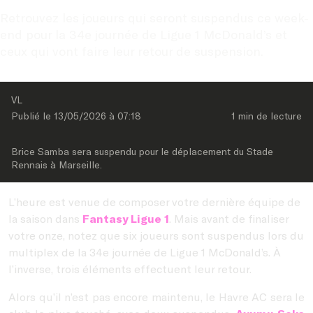
Retrouvez les joueurs qui seront suspendus ce week-
end pour la 34e journée de Ligue 1 McDonald’s et 
ceux qui vont faire leur retour de suspension.
VL
Publié le 
13/05/2026
 à 
07:18
1 min
 de lecture
Brice Samba sera suspendu pour le déplacement du Stade 
Rennais à Marseille.
L’heure est venue de composer votre dernière équipe de
la saison dans
Fantasy Ligue 1
. Mais avant de finaliser
votre onze, notez que six joueurs sont suspendus lors du
multiplex de la 34e journée de Ligue 1 McDonald’s. À
l’inverse, trois éléments effectuent leur retour.
Alors qu’il n’est pas encore maintenu, le Havre AC sera le