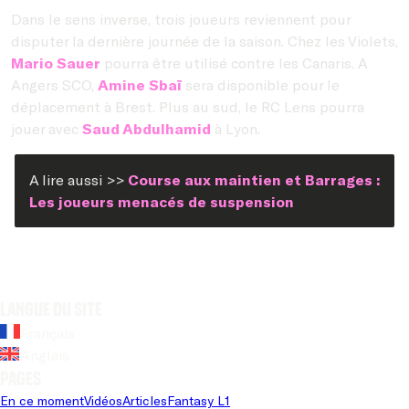
Dans le sens inverse, trois joueurs reviennent pour
disputer la dernière journée de la saison. Chez les Violets,
Mario Sauer
pourra être utilisé contre les Canaris. A
Angers SCO,
Amine Sbaï
sera disponible pour le
déplacement à Brest. Plus au sud, le RC Lens pourra
jouer avec
Saud Abdulhamid
à Lyon.
A lire aussi >>
Course aux maintien et Barrages :
Les joueurs menacés de suspension
Langue du site
Français
Anglais
Pages
En ce moment
Vidéos
Articles
Fantasy L1