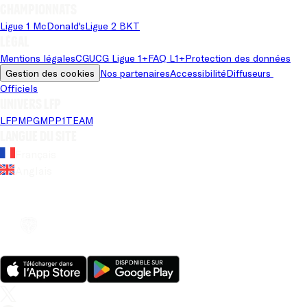
Championnats
Ligue 1 McDonald's
Ligue 2 BKT
Légal
Mentions légales
CGU
CG Ligue 1+
FAQ L1+
Protection des données
Gestion des cookies
Nos partenaires
Accessibilité
Diffuseurs 
Officiels
Univers LFP
LFP
MPG
MPP
1TEAM
Langue du site
Français
Anglais