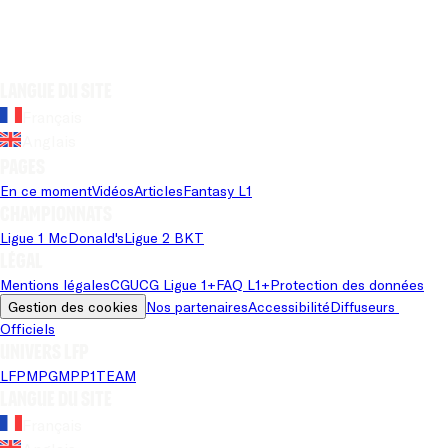
Langue du site
Français
Anglais
Pages
En ce moment
Vidéos
Articles
Fantasy L1
Championnats
Ligue 1 McDonald's
Ligue 2 BKT
Légal
Mentions légales
CGU
CG Ligue 1+
FAQ L1+
Protection des données
Gestion des cookies
Nos partenaires
Accessibilité
Diffuseurs 
Officiels
Univers LFP
LFP
MPG
MPP
1TEAM
Langue du site
Français