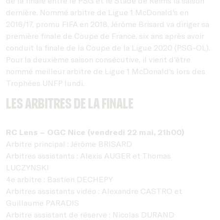
de la finale entre le PSG et le Stade de Reims la saison
dernière. Nommé arbitre de Ligue 1 McDonald's en
2016/17, promu FIFA en 2018, Jérôme Brisard va diriger sa
première finale de Coupe de France, six ans après avoir
conduit la finale de la Coupe de la Ligue 2020 (PSG-OL).
Pour la deuxième saison consécutive, il vient d'être
nommé meilleur arbitre de Ligue 1 McDonald's lors des
Trophées UNFP lundi.
Les arbitres de la finale
RC Lens – OGC Nice (vendredi 22 mai, 21h00)
Arbitre principal : Jérôme BRISARD
Arbitres assistants : Alexis AUGER et Thomas
LUCZYNSKI
4e arbitre : Bastien DECHEPY
Arbitres assistants vidéo : Alexandre CASTRO et
Guillaume PARADIS
Arbitre assistant de réserve : Nicolas DURAND