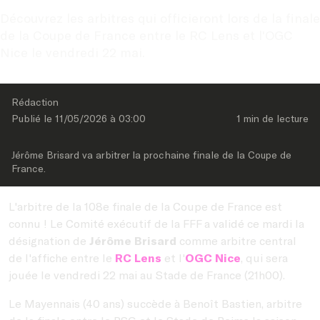
Découvrez les arbitres qui officieront lors de la finale 
de la Coupe de France entre le RC Lens et l'OGC 
Nice le vendredi 22 mai.
Rédaction
Publié le 
11/05/2026
 à 
03:00
1 min
 de lecture
Jérôme Brisard va arbitrer la prochaine finale de la Coupe de 
France.
L'arbitre de la 108e finale de la Coupe de France est
connu ! Le Comité exécutif de la FFF a validé ce mardi la
désignation de
Jérôme Brisard
comme arbitre central
de l'affiche entre le
RC Lens
et l'
OGC Nice
, qui sera
jouée le vendredi 22 mai au Stade de France (21h00).
Le Mayennais (40 ans) succède à Benoît Bastien, arbitre