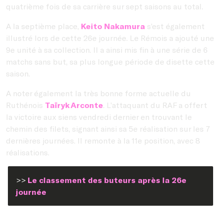
quatrième fois de sa carrière sur sept saisons au total.
A la septième place,
Keito Nakamura
s’est également
illustré lors de cette 26e journée. Le Rémois a ajouté une
9e unité à sa collection. Il a ainsi mis fin à une série de 6
matchs sans but, sa plus longue période de disette cette
saison.
A noter également la très bonne forme actuelle du
Ruthénois
Taïryk Arconte
. L’attaquant du RAF a offert
la victoire aux siens vendredi dernier en trouvant le
chemin des filets, signant ainsi sa 5e réalisation sur les 7
dernières journées. Il remonte à la 11e position, avec 8
réalisations.
>>
Le classement des buteurs après la 26e
journée