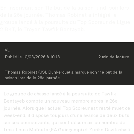
En inscrivant son 11e but de la saison lundi soir lors 
de la 26e journée, Thomas Robinet a intégré le 
groupe lancé à la poursuite du Top Scoreur de Ligue 
2 BKT, le Troyen Tawfik Bentayeb.
VL
Publié le 
10/03/2026
 à 
10:18
2 min
 de lecture
Thomas Robinet (USL Dunkerque) a marqué son 11e but de la 
saison lors de la 26e journée.
Le groupe de chasse lancé à la poursuite de Tawfik
Bentayeb compte un nouveau membre après la 26e
journée. Alors que l’actuel Top Scoreur est resté muet ce
week-end, il dispose toujours d’une avance de deux buts
sur ses poursuivants, qui sont désormais au nombre de
trois. Louis Mafouta (EA Guingamp) et Zuriko Davitashvili