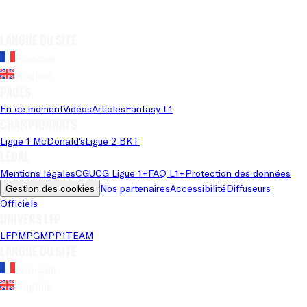
Langue du site
Français
Anglais
Pages
En ce moment
Vidéos
Articles
Fantasy L1
Championnats
Ligue 1 McDonald's
Ligue 2 BKT
Légal
Mentions légales
CGU
CG Ligue 1+
FAQ L1+
Protection des données
Gestion des cookies
Nos partenaires
Accessibilité
Diffuseurs 
Officiels
Univers LFP
LFP
MPG
MPP
1TEAM
Langue du site
Français
Anglais