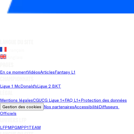
Langue du site
Français
Anglais
Pages
En ce moment
Vidéos
Articles
Fantasy L1
Championnats
Ligue 1 McDonald's
Ligue 2 BKT
Légal
Mentions légales
CGU
CG Ligue 1+
FAQ L1+
Protection des données
Gestion des cookies
Nos partenaires
Accessibilité
Diffuseurs 
Officiels
Univers LFP
LFP
MPG
MPP
1TEAM