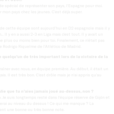
de spécial de représenter son pays, l’Espagne pour moi.
er mon pays chez les jeunes. C’est déjà super.
 de cette équipe sont aujourd’hui en D2 espagnole mais il y
 Il y en a aussi 2-3 en Liga mais c’est tout. Il y avait un
e plus ou moins bien pour toi. Finalement, ce n’était pas
e Rodrigo Riquelme de l’Atlético de Madrid.
 quelqu’un de très important lors de la victoire de la
ntraîner avec nous, en équipe première. Au début, il était un
s. Il est très bon. C’est drôle mais je n’ai appris qu’au
ie que tu n’aies jamais joué au-dessus, non ?
ro. Je suis longtemps resté dans l’équipe réserve de Gijón et
resterai au niveau du dessus ! Ce qui me manque ? La
itent une bonne ou très bonne note.