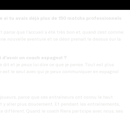
e si tu avais déjà plus de 150 matchs professionnels
’est parce que l’accueil a été très bon et, quand c’est comme
’une nouvelle aventure et ce désir prenait le dessus sur la
i d’avoir un coach espagnol ?
it et je peux lui dire ce que je pense. Tout est plus
eur est le seul avec qui je peux communiquer en espagnol
s joueurs, parce que ces entraîneurs ont connu le haut
ut y aller plus doucement. Et pendant les entraînements,
ge différent. Quand le coach Riera participe avec nous, ses