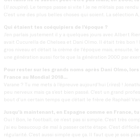
(
Il soupire
). Le temps passe si vite ! Je ne m’étais pas ren
C’est une des plus belles choses qui soient. La sélection A,
Qui étaient tes coéquipiers de l’époque ?
J’en parlais justement il y a quelques jours avec Albert R
avait Cucurella de Chelsea et Dani Olmo. Il était très bon ! I
gros niveau et c’était la crème de l’époque mais, ensuite, 
une génération aussi forte que la génération 2000 par exem
Pour rester sur les grands noms après Dani Olmo, lors d
France au Mondial 2018…
Varane ? Tu me mets à l’épreuve aujourd’hui (
rires
) ! Jonat
peu nerveux mais ça s’est bien passé. C’est un grand professi
bout d’un certain temps que c’était le frère de Raphaël Var
Jusqu’à maintenant, en Espagne comme en France, tu e
Oui ! Bon, le football, ce n’est pas si simple. C’est très co
j’ai eu beaucoup de mal à passer cette étape. C’est difficil
régularité. C’est aussi simple que ça. Il faut que je sois 