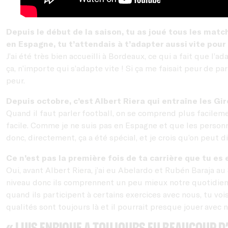
Depuis le début de la saison, tu as joué tous les mat
en Espagne, tu t’attendais à t’adapter aussi vite pour
J’ai été très bien accueilli à Bordeaux, ce qui a fait que l’
ça, n’importe qui s’adapte vite ! Si ça me faisait peur de pa
peur.
Depuis octobre, c’est Albert Riera qui entraîne les Gi
Quand il faut parler football, on se comprend plus facilem
facile. Comme je ne suis pas en Espagne et que les personne
donc, directement, ça a été spécial, et je crois qu’on peut di
Ce n’est pas la première fois de ta carrière que tu es
Oui, avant Albert Riera, j’ai eu Abelardo et Rubén Baraja a
niveau donc ils comprennent un peu mieux notre quotidien. 
quand ils participent à certains exercices avec nous, tu vo
qualités sont toujours là et il pourrait presque jouer avec 
« Luis Enrique a toujours eu beaucoup d