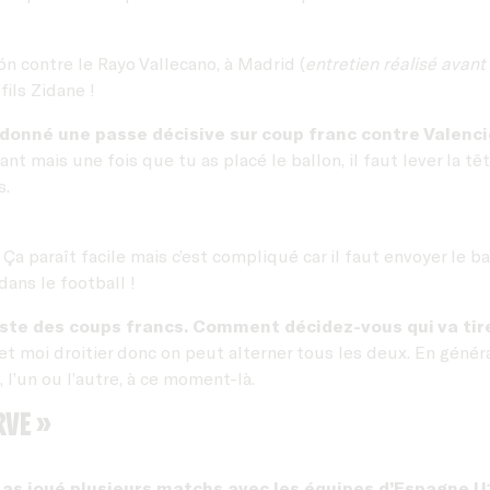
jón contre le Rayo Vallecano, à Madrid (
entretien réalisé avant
 fils Zidane !
i donné une passe décisive sur coup franc contre Valenc
 mais une fois que tu as placé le ballon, il faut lever la tête
s.
aît. Ça paraît facile mais c’est compliqué car il faut envoyer le 
dans le football !
ste des coups francs. Comment décidez-vous qui va tire
r et moi droitier donc on peut alterner tous les deux. En géné
 l’un ou l’autre, à ce moment-là.
rve »
 as joué plusieurs matchs avec les équipes d’Espagne U1