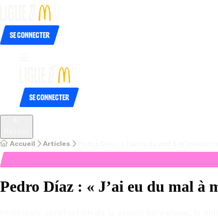
Se connecter
Se connecter
Retour
Accueil
Articles
Pedro Díaz : « J’ai eu du mal à m’imposer 
Pedro Díaz : « J’ai eu du mal à 
Principale satisfaction de la saison bordelaise, le mil