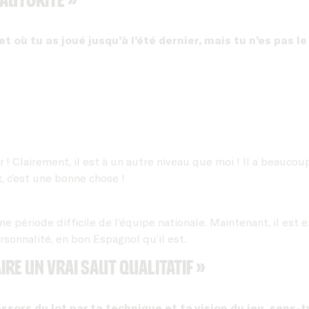
t où tu as joué jusqu’à l’été dernier, mais tu n’es pas l
r ! Clairement, il est à un autre niveau que moi ! Il a beaucou
, c’est une bonne chose !
période difficile de l’équipe nationale. Maintenant, il est en
onnalité, en bon Espagnol qu’il est.
aire un vrai saut qualitatif »
 ressors du lot par ta technique et ta vision du jeu, sens