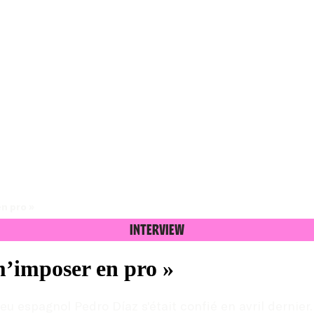
en pro »
Interview
m’imposer en pro »
ieu espagnol Pedro Díaz s'était confié en avril dernier.