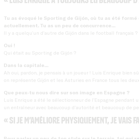
Tu as évoqué le Sporting de Gijón, où tu as été formé e
actuellement. Tu as un peu de concurrence…
Il y a quelqu’un d’autre de Gijón dans le football français ?
Oui !
Qui était au Sporting de Gijón ?
Dans la capitale…
Ah oui, pardon, je pensais à un joueur ! Luis Enrique bien sû
on représente Gijón et les Asturies en France tous les deux
Que peux-tu nous dire sur son image en Espagne ?
Luis Enrique a été le sélectionneur de l’Espagne pendant une 
un entraîneur avec beaucoup d’autorité et beaucoup de pers
« Si je m’améliore physiquement, je vais f
Pour parler un peu de ton style sur le terrain, toi qui