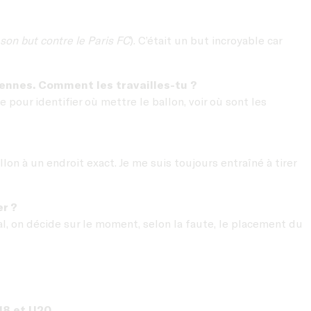
 son but contre le Paris FC
). C’était un but incroyable car
iennes. Comment les travailles-tu ?
 pour identifier où mettre le ballon, voir où sont les
ballon à un endroit exact. Je me suis toujours entraîné à tirer
r ?
ral, on décide sur le moment, selon la faute, le placement du
8 et U20...