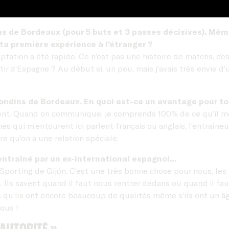
chs de Bordeaux (pour 5 buts et 3 passes décisives). Mêm
 ta première expérience à l’étranger ?
adaptation a été rapide. Ce n’est pas une histoire de matchs, c
rtir d’Espagne ? Au début si, un peu, mais j’avais très envie d
rondins de Bordeaux. En quoi est-ce un avantage pour to
ent. Quand on communique, je comprends 100% de ce qu’il me d
s qui m’entourent ici parlent français ou anglais, l’entraîn
re qu’on a une relation spéciale.
 entraîné par un ex-international espagnol…
u Sporting de Gijón. C’est une très bonne chose pour nous, le
Ils savent quand il faut nous rentrer dedans ou quand il fa
is qu’ils ont encore beaucoup de qualités même s’ils ont un â
nous !
’autorité »