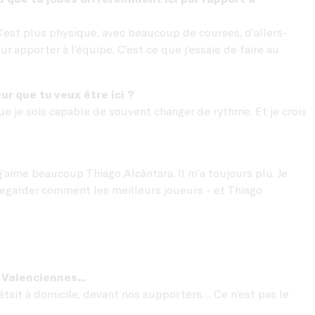
 C’est plus physique, avec beaucoup de courses, d’allers-
r apporter à l’équipe. C’est ce que j’essaie de faire au
r que tu veux être ici ?
que je sois capable de souvent changer de rythme. Et je crois
’aime beaucoup Thiago Alcântara. Il m’a toujours plu. Je
 regarder comment les meilleurs joueurs - et Thiago
Valenciennes...
’était à domicile, devant nos supporters… Ce n’est pas le