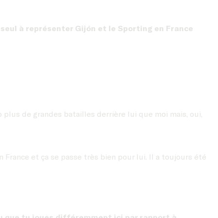
e seul à représenter Gijón et le Sporting en France
p plus de grandes batailles derrière lui que moi mais, oui,
 France et ça se passe très bien pour lui. Il a toujours été
-tu que tu joues différemment ici par rapport à