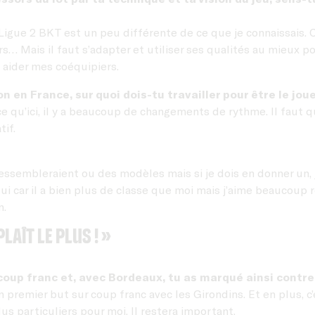
la Ligue 2 BKT est un peu différente de ce que je connaissais.
s… Mais il faut s’adapter et utiliser ses qualités au mieux pou
 aider mes coéquipiers.
en France, sur quoi dois-tu travailler pour être le joueu
arce qu’ici, il y a beaucoup de changements de rythme. Il faut 
tif.
ssembleraient ou des modèles mais si je dois en donner un, j
lui car il a bien plus de classe que moi mais j’aime beaucoup
n.
laît le plus ! »
oup franc et, avec Bordeaux, tu as marqué ainsi contre 
n premier but sur coup franc avec les Girondins. Et en plus, c
us particuliers pour moi. Il restera important.