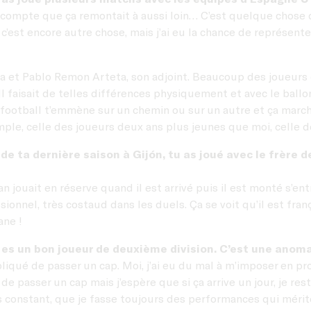
du compte que ça remontait à aussi loin… C’est quelque chose 
 c’est encore autre chose, mais j’ai eu la chance de représent
iera et Pablo Remon Arteta, son adjoint. Beaucoup des joueurs
l faisait de telles différences physiquement et avec le ballon...
le football t’emmène sur un chemin ou sur un autre et ça march
ple, celle des joueurs deux ans plus jeunes que moi, celle d
e ta dernière saison à Gijón, tu as joué avec le frère de
han jouait en réserve quand il est arrivé puis il est monté s’e
onnel, très costaud dans les duels. Ça se voit qu’il est françai
ane !
s un bon joueur de deuxième division. C’est une anomal
mpliqué de passer un cap. Moi, j’ai eu du mal à m’imposer en p
e de passer un cap mais j’espère que si ça arrive un jour, je 
plus constant, que je fasse toujours des performances qui mér