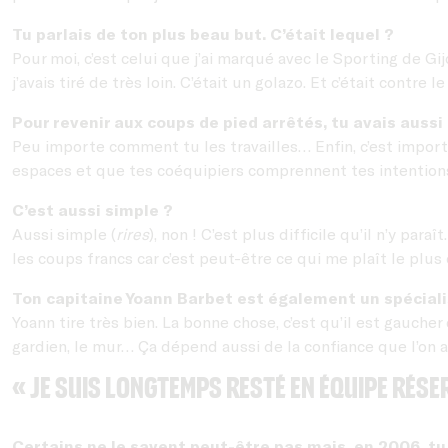
Tu parlais de ton plus beau but. C’était lequel ?
Pour moi, c’est celui que j’ai marqué avec le Sporting de Gi
j’avais tiré de très loin. C’était un golazo. Et c’était contre le
Pour revenir aux coups de pied arrêtés, tu avais auss
Peu importe comment tu les travailles… Enfin, c’est important
espaces et que tes coéquipiers comprennent tes intention
C’est aussi simple ?
Aussi simple (
rires
), non ! C’est plus difficile qu’il n’y par
les coups francs car c’est peut-être ce qui me plaît le plus 
Ton capitaine Yoann Barbet est également un spéciali
Yoann tire très bien. La bonne chose, c’est qu’il est gauche
gardien, le mur… Ça dépend aussi de la confiance que l’on a,
« Je suis longtemps resté en équipe rése
Certains ne le savent peut-être pas mais, en 2006, tu