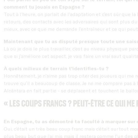
comment tu jouais en Espagne ?
Tout à l’heure, on parlait de l’adaptation et c’est sûr que 
retours, des contacts avec les adversaires qui sont plus dur
mieux, avec ce que me demande l’entraîneur et ce qui peut
Maintenant que tu as disputé presque toute une saison 
Là où je dois le plus travailler, c’est au niveau physique p
que si j’améliore cet aspect, je vais faire un vrai saut qualita
À quels milieux de terrain t’identifies-tu ?
Honnêtement, je n’aime pas trop citer des joueurs qui me re
trouve qu’il a beaucoup de classe. Je ne me compare pas à 
Alcântara en fait partie - se déplacent et touchent le ballo
« Les coups francs ? Peut-être ce qui me p
En Espagne, tu as démontré ta faculté à marquer sur c
Oui, c’était un très beau coup franc mais c’était surtout mo
plus beau but que j’ai mis mais il restera comme l’un des pl