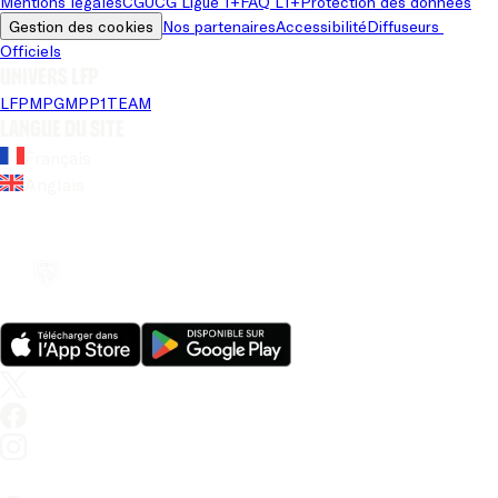
Mentions légales
CGU
CG Ligue 1+
FAQ L1+
Protection des données
Gestion des cookies
Nos partenaires
Accessibilité
Diffuseurs 
Officiels
Univers LFP
LFP
MPG
MPP
1TEAM
Langue du site
Français
Anglais