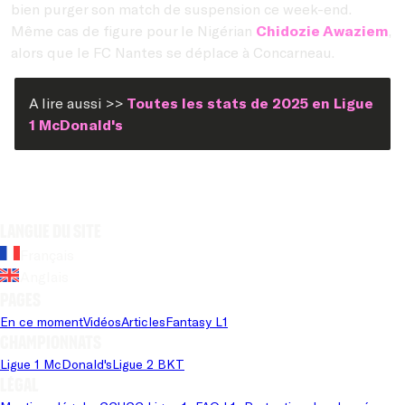
bien purger son match de suspension ce week-end.
Même cas de figure pour le Nigérian
Chidozie Awaziem
,
alors que le FC Nantes se déplace à Concarneau.
A lire aussi >>
Toutes les stats de 2025 en Ligue
1 McDonald's
Langue du site
Français
Anglais
Pages
En ce moment
Vidéos
Articles
Fantasy L1
Championnats
Ligue 1 McDonald's
Ligue 2 BKT
Légal