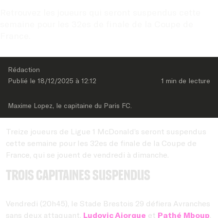
Retrouvez les joueurs qui seront suspendus cette 
semaine pour les 32es de finale de la Coupe de 
France.
Rédaction
Publié le 
18/12/2025
 à 
12:12
1 min
 de lecture
Maxime Lopez, le capitaine du Paris FC.
Treize joueurs de Ligue 1 McDonald’s seront suspendus
cette semaine pour les 32es de finale de la Coupe de
France, qui se jouent de vendredi à dimanche.
Trois capitaines suspendus
Vendredi (20h45), le Stade Brestois 29 défiera Avranches
sans deux attaquant,
Ludovic Ajorque
et
Pathé Mboup
.