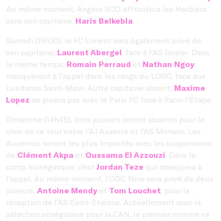
Au même moment, Angers SCO affrontera les Herbiers
sans son capitaine,
Haris Belkebla
.
Samedi (15h30), le FC Lorient sera également privé de
son capitaine,
Laurent Abergel
, face à l’AS Gosier. Dans
le même temps,
Romain Perraud
et
Nathan Ngoy
manqueront à l’appel dans les rangs du LOSC, face aux
Lusitanos Saint-Maur. Autre capitaine absent,
Maxime
Lopez
ne jouera pas avec le Paris FC face à Raon-l’Etape.
Dimanche (14h45), trois joueurs seront absents pour le
choc de ce tour entre l’AJ Auxerre et l’AS Monaco. Les
Auxerrois seront les plus impactés avec les suspensions
de
Clément Akpa
et
Oussama El Azzouzi
. Dans le
camp monégasque, c’est
Jordan Teze
qui manquera à
l’appel. Au même moment, l’OGC Nice sera privé de deux
joueurs,
Antoine Mendy
et
Tom Louchet
, pour la
réception de l’AS Saint-Etienne. Actuellement avec la
sélection sénégalaise pour la CAN, le premier nommé va