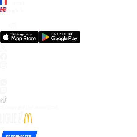
Français
Anglais
© Copyright LFP Media 
2026
Se connecter