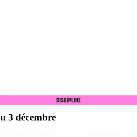
écembre
Discipline
 du 3 décembre
iscipline de la LFP de ce mercredi concernant les jo