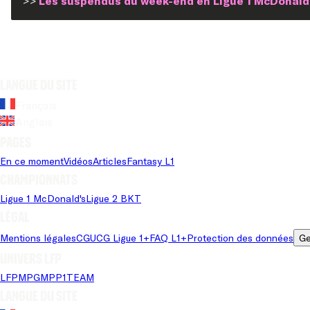
>>
Les suspendus du week-end en Ligue 1 McDonald
Langue du site
Français
Anglais
Pages
En ce moment
Vidéos
Articles
Fantasy L1
Championnats
Ligue 1 McDonald's
Ligue 2 BKT
Légal
Mentions légales
CGU
CG Ligue 1+
FAQ L1+
Protection des données
Ge
Univers LFP
LFP
MPG
MPP
1TEAM
Langue du site