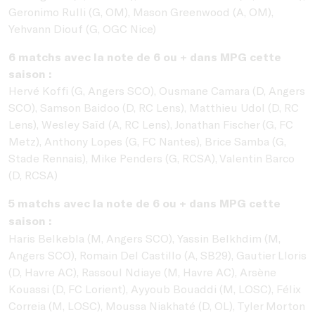
Geronimo Rulli (G, OM), Mason Greenwood (A, OM),
Yehvann Diouf (G, OGC Nice)
6 matchs avec la note de 6 ou + dans MPG cette
saison :
Hervé Koffi (G, Angers SCO),
Ousmane Camara (D, Angers
SCO), Samson Baidoo (D, RC Lens), Matthieu Udol (D, RC
Lens), Wesley Saïd (A, RC Lens), Jonathan Fischer (G, FC
Metz), Anthony Lopes (G, FC Nantes), Brice Samba (G,
Stade Rennais), Mike Penders (G, RCSA), Valentin Barco
(D, RCSA)
5 matchs avec la note de 6 ou + dans MPG cette
saison :
Haris Belkebla (M, Angers SCO),
Yassin Belkhdim (M,
Angers SCO), Romain Del Castillo (A, SB29), Gautier Lloris
(D, Havre AC), Rassoul Ndiaye (M, Havre AC), Arsène
Kouassi (D, FC Lorient), Ayyoub Bouaddi (M, LOSC), Félix
Correia (M, LOSC), Moussa Niakhaté (D, OL), Tyler Morton