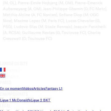
(M, OL), Pierre-Emile Hojbjerg (M, OM), Pierre-Emerick
Aubameyang (A, OM), Jean-Philippe Gbamin (D, FC Metz),
Matthis Abline (A, FC Nantes), Sofiane Diop (M, OGC
Nice), Maxime Lopez (M, Paris FC), Lucas Chevalier (G,
PSG), Ludovic Blas (M, Stade Rennais), Joaquin Panichelli
(A, RCSA), Guillaume Restes (G, Toulouse FC), Charlie
Cresswell (D, Toulouse FC)
Langue du site
Français
Anglais
Pages
En ce moment
Vidéos
Articles
Fantasy L1
Championnats
Ligue 1 McDonald's
Ligue 2 BKT
Légal