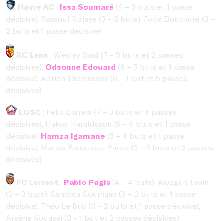
Havre AC
:
Issa Soumaré
(4 – 3 buts et 1 passe
décisive), Rassoul Ndiaye (3 – 3 buts), Fodé Doucouré (3 –
2 buts et 1 passe décisive)
RC Lens
: Wesley Saïd (7 – 5 buts et 2 passes
décisives),
Odsonne Edouard
(6 – 5 buts et 1 passe
décisive), Adrien Thomasson (6 – 1 but et 5 passes
décisives)
LOSC
: Félix Correia (7 – 3 buts et 4 passes
décisives), Hakon Haraldsson (5 – 4 buts et 1 passe
décisive),
Hamza Igamane
(5 – 4 buts et 1 passe
décisive), Matias Fernandez Pardo (5 – 2 buts et 3 passes
décisives)
FC Lorient
:
Pablo Pagis
(4 – 4 buts), Aiyegun Tosin
(3 – 3 buts), Sambou Soumano (3 – 2 buts et 1 passe
décisive), Théo Le Bris (3 – 2 buts et 1 passe décisive),
Arsène Kouassi (3 – 1 but et 2 passes décisives)