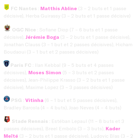
FC Nantes
:
Matthis Abline
(3 – 2 buts et 1 passe
décisive), Herba Guirassy (3 – 2 buts et 1 passe décisive)
OGC Nice
: Sofiane Diop (7 – 6 buts et 1 passe
décisive),
Jérémie Boga
(3 – 2 buts et 1 passe décisive),
Jonathan Clauss (3 – 1 but et 2 passes décisives), Hicham
Boudaoui (3 – 1 but et 2 passes décisives)
Paris FC
: Ilan Kebbal (9 – 5 buts et 4 passes
décisives),
Moses Simon
(5 – 3 buts et 2 passes
décisives), Jean-Philippe Krasso (3 – 2 buts et 1 passe
décisive), Maxime Lopez (3 – 3 passes décisives)
PSG
:
Vitinha
(6 – 1 but et 5 passes décisives),
Bradley Barcola (4 – 4 buts), Joao Neves (4 – 4 buts)
Stade Rennais
: Estéban Lepaul (11 – 8 buts et 3
passes décisives), Breel Embolo (3 – 3 buts),
Kader
Meïté
(3 – 2 buts et 1 passe décisive), Ludovic Blas (3 – 2