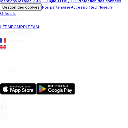
Mentions légales
CGU
CG Ligue 1+
FAQ L1+
Protection des données
Gestion des cookies
Nos partenaires
Accessibilité
Diffuseurs 
Officiels
Univers LFP
LFP
MPG
MPP
1TEAM
Langue du site
Français
Anglais