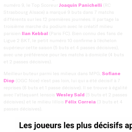
numéro 9, le Top Scoreur
Joaquin Panichelli
(RC
Strasbourg Alsace) a marqué 9 buts dans 7 matchs
différents sur les 12 premières journées. Il partage la
troisième marche du podium avec le créatif milieu
parisien
Ilan Kebbal
(Paris FC). Bien connu des fans de
Ligue 2 BKT, le petit numéro 10 confirme à l’échelon
supérieur cette saison (5 buts et 4 passes décisives),
avec une préférence pour les matchs à domicile (4 buts
et 2 passes décisives).
Meilleur buteur parmi les milieux dans MPG,
Sofiane
Diop
(OGC Nice) n’est pas loin, lui qui a été décisif à 7
reprises (6 buts et 1 passe décisive). Il se trouve à égalité
avec l’attaquant lensois
Wesley Saïd
(5 buts et 2 passes
décisives) et le milieu lillois
Félix Correia
(3 buts et 4
passes décisives).