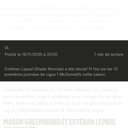
Joueurs les plus décisifs de la saison, par club ou 
encore ceux qui ont eu le plus souvent la note de 6 
ou + dans MPG… Découvre qui sont les éléments à 
avoir dans ton effectif pour survoler ta ligue.
VL
Publié le 
16/11/2025
 à 
23:00
7 min
 de lecture
Estéban Lepaul (Stade Rennais) a été décisif 11 fois sur les 12 
premières journées de Ligue 1 McDonald's cette saison.
Capables de marquer ou de faire marquer, ces joueurs
sont les perles rares à posséder pour remporter ta ligue
MPG. Retour en stats sur les joueurs les plus décisifs en
Ligue 1 McDonald’s depuis le début de la saison.
Mason Greenwood et Estéban Lepaul