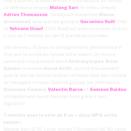
cinq à avoir eu la note de 6 ou + plus de 50% du temps.
Le défenseur lensois
Malang Sarr
, le milieu lensois
Adrien Thomasson
, l’attaquant marseillais
Mason
Greenwood
, ainsi que les gardiens
Geronimo Rulli
(OM)
et
Yehvann Diouf
(OGC Nice) ont ainsi eu la note de 6 ou
+ lors de 7 matchs sur les 12 premières journées.
Derrière eux, 10 joueurs ont signé cette performance 6
fois, soit la moitié du temps cette saison. On trouve
parmi eux cinq gardiens (dont
Anthony Lopes
,
Brice
Samba
ou encore
Hervé Koffi
), qui ont ainsi souvent
joué le rôle de dernier rempart efficace chez bon nombre
de managers virtuels. Dans ce groupe, les défenseurs
Ousmane Camara
,
Valentin Barco
et
Samson Baidoo
ont également sauvé bien des buts grâce à leur
régularité.
7 matchs avec la note de 6 ou + dans MPG cette
saison :
Malang Sarr (D, RC Lens), Adrien Thomasson (M, RC Lens),