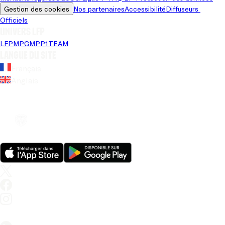
Gestion des cookies
Nos partenaires
Accessibilité
Diffuseurs 
Officiels
Univers LFP
LFP
MPG
MPP
1TEAM
Langue du site
Français
Anglais