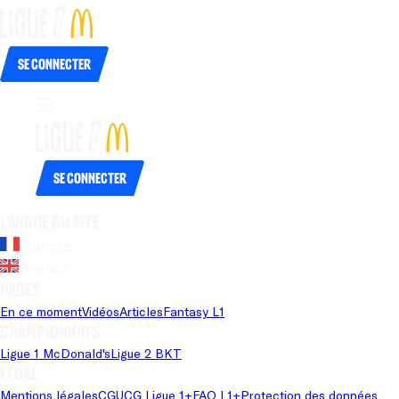
Se connecter
Se connecter
Langue du site
Français
Anglais
Pages
En ce moment
Vidéos
Articles
Fantasy L1
Championnats
Ligue 1 McDonald's
Ligue 2 BKT
Légal
Mentions légales
CGU
CG Ligue 1+
FAQ L1+
Protection des données