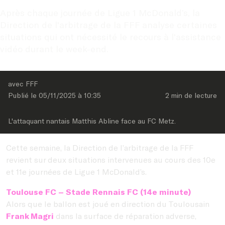
Après chaque journée de Ligue 1 McDonald’s, la 
Direction de l'arbitrage de la FFF analyse certaines 
situations qui ont nécessité le recours à l'assistance 
vidéo durant le week-end.
avec FFF
Publié le 
05/11/2025
 à 
10:35
2 min
 de lecture
L'attaquant nantais Matthis Abline face au FC Metz.
Cette semaine, la Direction de l’arbitrage de la FFF
revient sur deux situations intervenues au cours des 10e
et 11e journées de Ligue 1 McDonald’s.
Toulouse FC – Stade Rennais FC (14e minute)
Alors que le ballon est joué en direction du Toulousain
Frank Magri
dans la surface de réparation adverse,