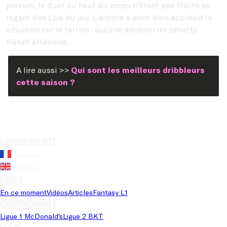
joueurs, le duel du haut du corps n'étant pas illicite au
regard des Lois du jeu. L'arbitre a donc bien apprécié la
situation sur le terrain : aucune décision de pénalty
n'était attendue.
A lire aussi >>
Qui sont les meilleurs dribbleurs
cette saison ?
Langue du site
Français
Anglais
Pages
En ce moment
Vidéos
Articles
Fantasy L1
Championnats
Ligue 1 McDonald's
Ligue 2 BKT