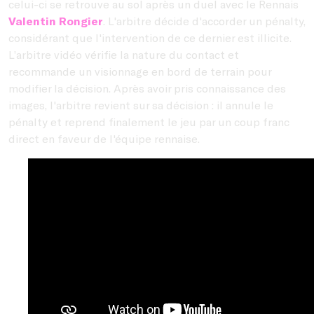
celui-ci se retrouve au sol après un duel avec le Rennais
Valentin Rongier
. L'arbitre décide d'accorder un pénalty,
considérant que l'intervention de ce dernier est illicite.
L’arbitre vidéo vérifie la nature du contact et
recommande un visionnage en bord de terrain pour
modifier la décision. Après avoir pris connaissance des
images, l'arbitre revient sur sa décision : il annule le
pénalty et reprend finalement le jeu par un coup franc
direct en faveur de l'équipe rennaise.