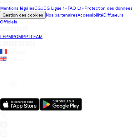
Légal
Mentions légales
CGU
CG Ligue 1+
FAQ L1+
Protection des données
Gestion des cookies
Nos partenaires
Accessibilité
Diffuseurs 
Officiels
Univers LFP
LFP
MPG
MPP
1TEAM
Langue du site
Français
Anglais