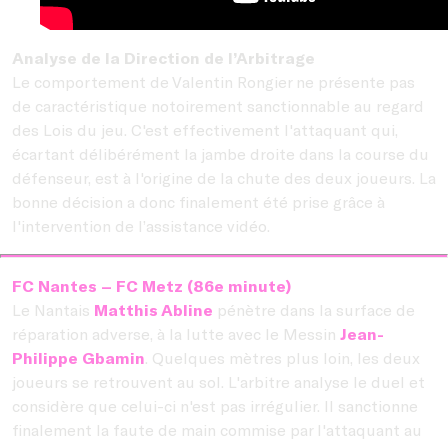
Analyse de la Direction de l’Arbitrage
Le comportement de Valentin Rongier ne présente pas
de caractéristique notoirement sanctionnable au regard
des Lois du jeu. C'est effectivement l'attaquant qui,
écartant délibérément la jambe droite dans la course du
défenseur, est à l'origine de la chute des deux joueurs. La
bonne décision a donc finalement été prise grâce à
l'intervention de l’assistance vidéo.
FC Nantes – FC Metz (86e minute)
Le Nantais
Matthis Abline
pénètre dans la surface de
réparation adverse, à la lutte avec le Messin
Jean-
Philippe Gbamin
. Quelques mètres plus loin, les deux
joueurs se retrouvent au sol. L'arbitre analyse le duel et
considère que celui-ci n'est pas irrégulier. Il sanctionne
finalement la faute de main commise par l'attaquant au