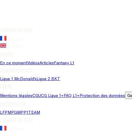
Langue du site
Français
Anglais
Pages
En ce moment
Vidéos
Articles
Fantasy L1
Championnats
Ligue 1 McDonald's
Ligue 2 BKT
Légal
Mentions légales
CGU
CG Ligue 1+
FAQ L1+
Protection des données
Ge
Univers LFP
LFP
MPG
MPP
1TEAM
Langue du site
Français