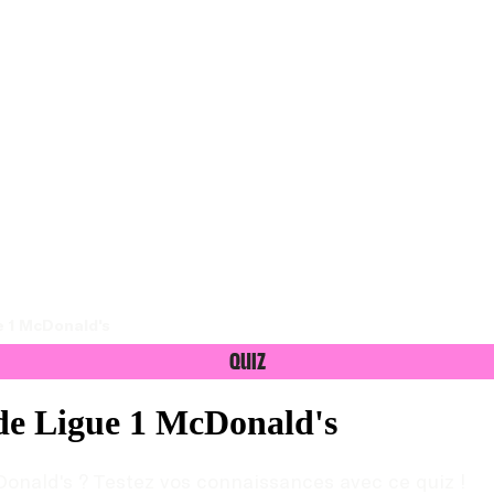
e 1 McDonald's
Quiz
 de Ligue 1 McDonald's
cDonald's ? Testez vos connaissances avec ce quiz !