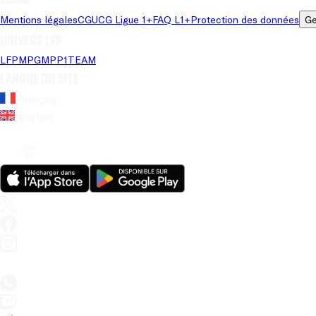
Mentions légales
CGU
CG Ligue 1+
FAQ L1+
Protection des données
Ge
Univers LFP
LFP
MPG
MPP
1TEAM
Langue du site
Français
Anglais