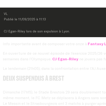
VL
Publié le 
11/09/2025
 à 
11:13
CJ Egan-Riley lors de son expulsion à Lyon.
Info importante avant de composer votre onze à
Fantasy L
En ouverture de ce nouvel épisode de l’exercice 2025/26 ve
semaines dans l’Olympique,
CJ Egan-Riley
ne jouera pas f
Le lendemain (21h05), dans la confrontation entre l’AJ Auxe
Deux suspendus à Brest
Dimanche (17h15), le Stade Brestois 29 sera doublement to
même moment, le FC Metz se déplacera à Angers sans so
Le Messin et le Strasbourgeois ont 3 matchs à purger après