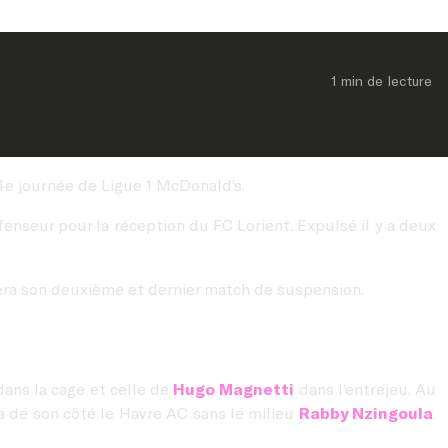
1 min
 de lecture
4e journée de Ligue 1 McDonald’s.
enseur pour la réception du FC Lorient. Expulsé il y a deux
ra son deuxième et dernier match de suspension.
ans la cage et celle de
Hugo Magnetti
dans l’entrejeu. Au
ra de son côté le Havre AC sans le milieu
Rabby Nzingoula
.