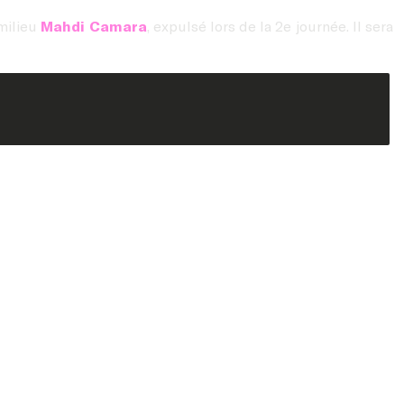
milieu
Mahdi Camara
, expulsé lors de la 2e journée. Il sera