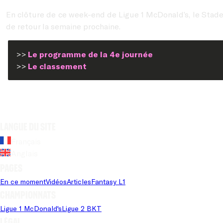
En clôture de ce week-end de Ligue 1 McDonald’s, le Stad
de retour la semaine prochaine.
>>
Le programme de la 4e journée
>>
Le classement
Langue du site
Français
Anglais
Pages
En ce moment
Vidéos
Articles
Fantasy L1
Championnats
Ligue 1 McDonald's
Ligue 2 BKT
Légal