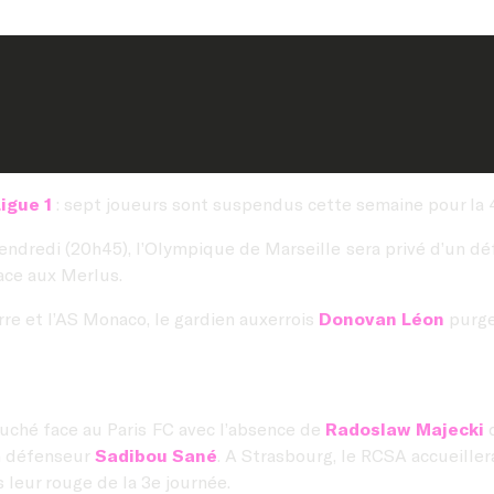
igue 1
: sept joueurs sont suspendus cette semaine pour la 
ndredi (20h45), l’Olympique de Marseille sera privé d’un déf
ace aux Merlus.
rre et l’AS Monaco, le gardien auxerrois
Donovan Léon
purge
uché face au Paris FC avec l’absence de
Radoslaw Majecki
d
n défenseur
Sadibou Sané
. A Strasbourg, le RCSA accueille
 leur rouge de la 3e journée.