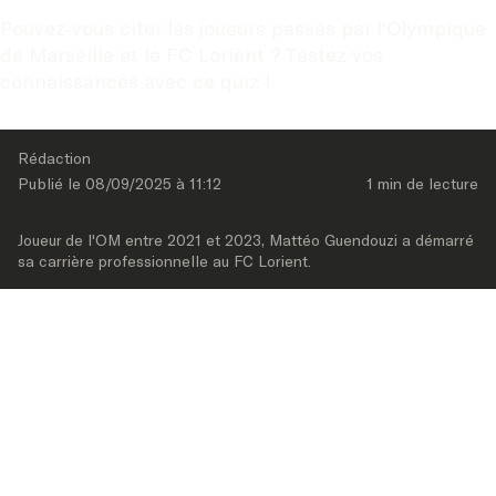
Pouvez-vous citer les joueurs passés par l'Olympique 
de Marseille et le FC Lorient ? Testez vos 
connaissances avec ce quiz !
Rédaction
Publié le 
08/09/2025
 à 
11:12
1 min
 de lecture
Joueur de l'OM entre 2021 et 2023, Mattéo Guendouzi a démarré 
sa carrière professionnelle au FC Lorient.