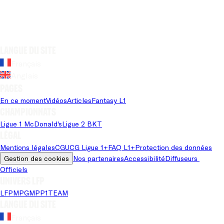
Langue du site
Français
Anglais
Pages
En ce moment
Vidéos
Articles
Fantasy L1
Championnats
Ligue 1 McDonald's
Ligue 2 BKT
Légal
Mentions légales
CGU
CG Ligue 1+
FAQ L1+
Protection des données
Gestion des cookies
Nos partenaires
Accessibilité
Diffuseurs 
Officiels
Univers LFP
LFP
MPG
MPP
1TEAM
Langue du site
Français