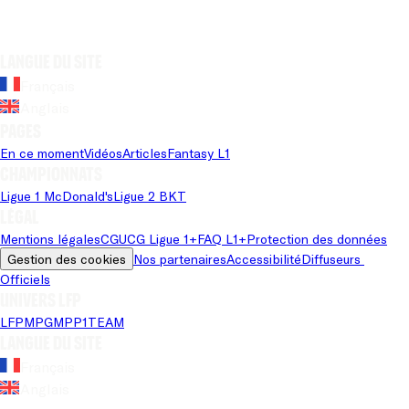
Langue du site
Français
Anglais
Pages
En ce moment
Vidéos
Articles
Fantasy L1
Championnats
Ligue 1 McDonald's
Ligue 2 BKT
Légal
Mentions légales
CGU
CG Ligue 1+
FAQ L1+
Protection des données
Gestion des cookies
Nos partenaires
Accessibilité
Diffuseurs 
Officiels
Univers LFP
LFP
MPG
MPP
1TEAM
Langue du site
Français
Anglais