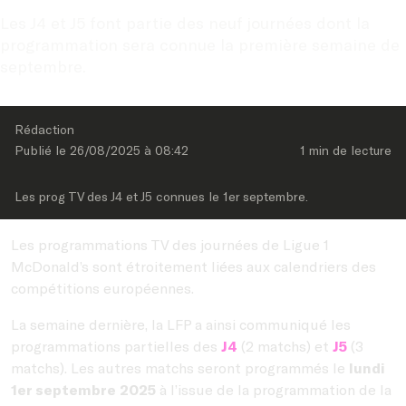
Les J4 et J5 font partie des neuf journées dont la 
programmation sera connue la première semaine de 
septembre.
Rédaction
Publié le 
26/08/2025
 à 
08:42
1 min
 de lecture
Les prog TV des J4 et J5 connues le 1er septembre.
Les programmations TV des journées de Ligue 1
McDonald’s sont étroitement liées aux calendriers des
compétitions européennes.
La semaine dernière, la LFP a ainsi communiqué les
programmations partielles des
J4
(2 matchs) et
J5
(3
matchs). Les autres matchs seront programmés le
lundi
1er septembre 2025
à l’issue de la programmation de la