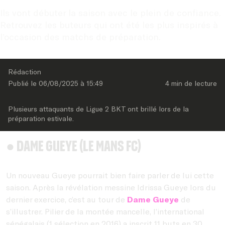
Ils vont débuter la saison avec le plein de confiance. 
Retrouvez les buteurs qui ont été les plus inspirés à 
l’occasion des matchs de préparation.
Rédaction
Publié le 
06/08/2025
 à 
15:49
4 min
 de lecture
Plusieurs attaquants de Ligue 2 BKT ont brillé lors de la 
préparation estivale.
● Dame Gueye (Le Mans FC)
Un nouveau Gueye pourrait bien faire parler de lui cette
saison. Après la révélation messine Idrissa Gueye lors du
dernier exercice, c’est au tour de
Dame Gueye
de
s’illustrer. Pilier de la montée mancelle, l’international
sénégalais (1 sélection en 2016) a inscrit 11 buts en 30