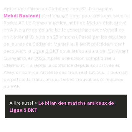
Après une saison au Clermont Foot 63, l'attaquant
Mehdi Baaloudj
s'est engagé libre, pour trois ans, avec le
Rodez AF. Le Franco-algérien, natif de Melun, était arrivé
en Auvergne après une belle expérience avec Versailles
en National (8 buts en 25 matchs). Passé par les équipes
de jeunes de Sedan et Marseille, il avait précédemment
découvert la Ligue 2 BKT sous les couleurs de l'En Avant
Guingamp, en 2022. Après une saison compliquée à
Clermont, il a repris la confiance depuis son arrivée en
Aveyron comme l’atteste ses trois réalisations. Il pourrait
perpétuer la tradition des belles trouvailles offensives
du RAF.
A lire aussi >
Le bilan des matchs amicaux de
Ligue 2 BKT