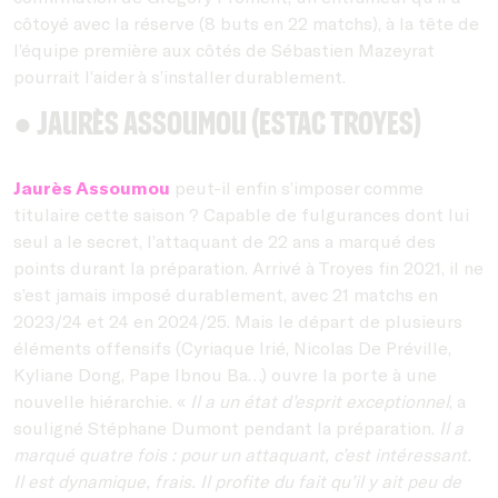
côtoyé avec la réserve (8 buts en 22 matchs), à la tête de
l’équipe première aux côtés de Sébastien Mazeyrat
pourrait l’aider à s’installer durablement.
● Jaurès Assoumou (ESTAC Troyes)
Jaurès Assoumou
peut-il enfin s’imposer comme
titulaire cette saison ? Capable de fulgurances dont lui
seul a le secret, l’attaquant de 22 ans a marqué des
points durant la préparation. Arrivé à Troyes fin 2021, il ne
s’est jamais imposé durablement, avec 21 matchs en
2023/24 et 24 en 2024/25. Mais le départ de plusieurs
éléments offensifs (Cyriaque Irié, Nicolas De Préville,
Kyliane Dong, Pape Ibnou Ba…) ouvre la porte à une
nouvelle hiérarchie. «
Il a un état d’esprit exceptionnel
, a
souligné Stéphane Dumont pendant la préparation.
Il a
marqué quatre fois : pour un attaquant, c’est intéressant.
Il est dynamique, frais. Il profite du fait qu’il y ait peu de