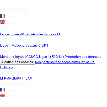
Langue du site
Français
Anglais
Pages
En ce moment
Vidéos
Articles
Fantasy L1
Championnats
Ligue 1 McDonald's
Ligue 2 BKT
Légal
Mentions légales
CGU
CG Ligue 1+
FAQ L1+
Protection des données
Gestion des cookies
Nos partenaires
Accessibilité
Diffuseurs 
Officiels
Univers LFP
LFP
MPG
MPP
1TEAM
Langue du site
Français
Anglais