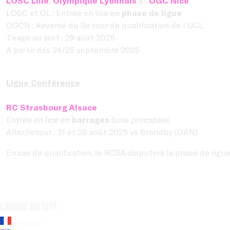
LOSC Lille
,
Olympique Lyonnais
et
OGC Nice
LOSC et OL : Entrée en lice en
phase de ligue
OGCN : Reversé du 3e tour de qualification de l'UCL
Tirage au sort : 29 août 2025
A partir des 24/25 septembre 2025
Ligue Conférence
RC Strasbourg Alsace
Entrée en lice en
barrages
(voie principale)
Aller/retour : 21 et 28 août 2025 vs Brondby (DAN)
En cas de qualification, le RCSA disputera la phase de ligue 
Langue du site
Français