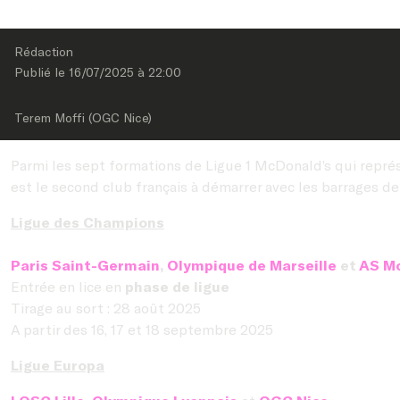
Rédaction
Publié le 
16/07/2025
 à 
22:00
Terem Moffi (OGC Nice)
Parmi les sept formations de Ligue 1 McDonald’s qui repré
est le second club français à démarrer avec les barrages de
Ligue des Champions
Paris Saint-Germain
,
Olympique de Marseille
et
AS M
Entrée en lice en
phase de ligue
Tirage au sort : 28 août 2025
A partir des 16, 17 et 18 septembre 2025
Ligue Europa