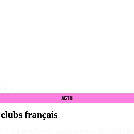
rançais
Actu
clubs français
étitions européennes lors de la saison 2025/2026. Dé