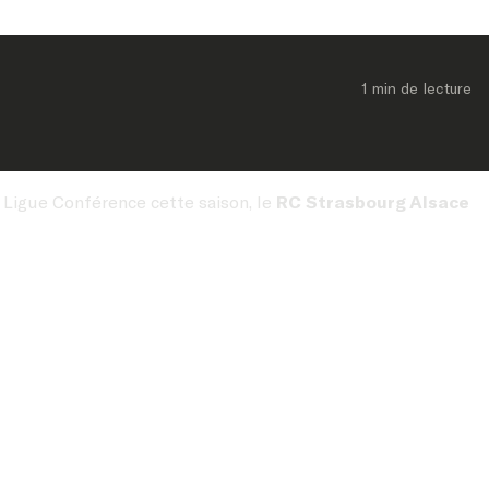
1 min
 de lecture
 Ligue Conférence cette saison, le
RC Strasbourg Alsace