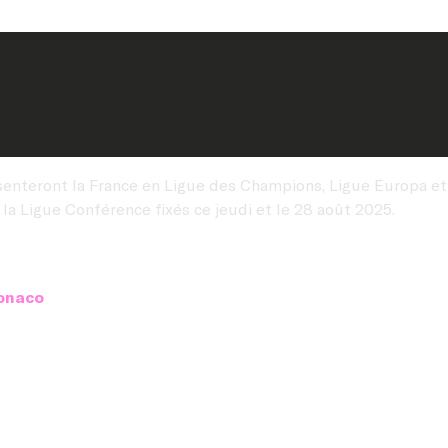
senteront la France en Ligue des Champions, Ligue Europa et
 la Ligue Conférence fixés ce jeudi et le 28 août 2025.
onaco