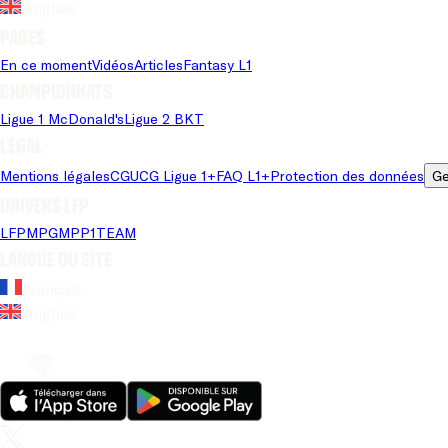
Anglais
Pages
En ce moment
Vidéos
Articles
Fantasy L1
Championnats
Ligue 1 McDonald's
Ligue 2 BKT
Légal
Mentions légales
CGU
CG Ligue 1+
FAQ L1+
Protection des données
Ge
Univers LFP
LFP
MPG
MPP
1TEAM
Langue du site
Français
Anglais