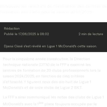
Retrouvez les résultats de l’évaluation des centres de 
formation des clubs pour la saison 2024/2025.
Rédaction
Publié le 
17/06/2025
 à 
08:02
2 min
 de lecture
Djaoui Cissé s'est révélé en Ligue 1 McDonald's cette saison.
Pour la cinquième année consécutive, la Direction
technique nationale (DTN) de la FFF a examiné les
centres de formation de 33 clubs professionnels lors la
saison 2024/2025, en fonction de cinq critères
d’efficacité. Y figurent ceux des dix-huit de Ligue 1
McDonald’s et de onze clubs de Ligue 2 BKT.
La FFF a ainsi communiqué les notes des clubs de Ligue 1
ère
McDonald’s avec la 1
place toujours occupée par le