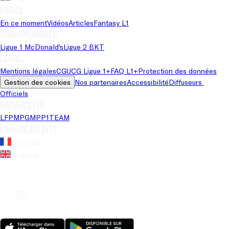
Pages
En ce moment
Vidéos
Articles
Fantasy L1
Championnats
Ligue 1 McDonald's
Ligue 2 BKT
Légal
Mentions légales
CGU
CG Ligue 1+
FAQ L1+
Protection des données
Gestion des cookies
Nos partenaires
Accessibilité
Diffuseurs 
Officiels
Univers LFP
LFP
MPG
MPP
1TEAM
Langue du site
Français
Anglais