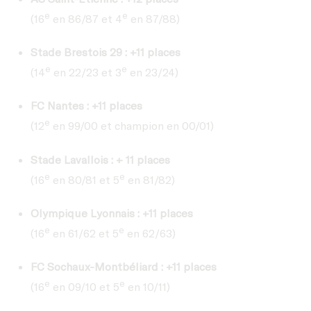
e
e
(16
en 86/87 et 4
en 87/88)
Stade Brestois 29 : +11 places
e
e
(14
en 22/23 et 3
en 23/24)
FC Nantes : +11 places
e
(12
en 99/00 et champion en 00/01)
Stade Lavallois : + 11 places
e
e
(16
en 80/81 et 5
en 81/82)
Olympique Lyonnais : +11 places
e
e
(16
en 61/62 et 5
en 62/63)
FC Sochaux-Montbéliard : +11 places
e
e
(16
en 09/10 et 5
en 10/11)