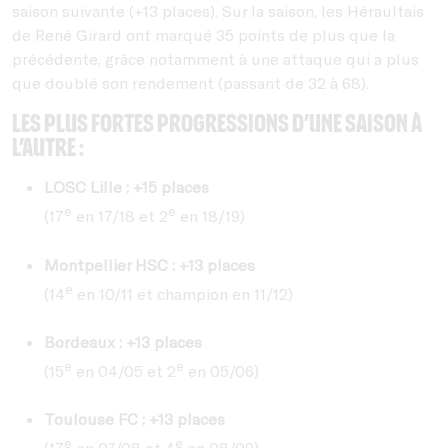
saison suivante (+13 places). Sur la saison, les Héraultais
de René Girard ont marqué 35 points de plus que la
précédente, grâce notamment à une attaque qui a plus
que doublé son rendement (passant de 32 à 68).
Les plus fortes progressions d’une saison à
l’autre :
LOSC Lille : +15 places
e
e
(17
en 17/18 et 2
en 18/19)
Montpellier HSC : +13 places
e
(14
en 10/11 et champion en 11/12)
Bordeaux : +13 places
e
e
(15
en 04/05 et 2
en 05/06)
Toulouse FC : +13 places
e
e
(17
en 07/08 et 4
en 08/09)