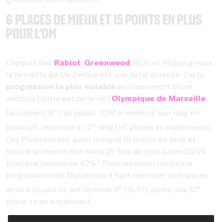
6 places de mieux et 15 points en plus
pour l’OM
L’apport des
Rabiot
,
Greenwood
, Rulli et Hojbjerg sous
la houlette de De Zerbi a été une total réussite. Car la
progression la plus notable
au classement d’une
saison à l’autre est celle de l’
Olympique de Marseille
.
e
Seulement 8
l’an passé, l’OM a retrouvé son rang en
e
bouclant l’exercice au 2
rang (+6 places au classement).
Les Phocéens ont aussi marqué 15 points de plus et
trouvé le chemin des filets 22 fois de plus qu’en 23/24
pour une hausse de 42% ! Pour retrouver meilleure
progression des Marseillais il faut remonter huit ans en
e
e
arrière, quand ils ont terminé 5
(16/17), après une 13
place un an auparavant.