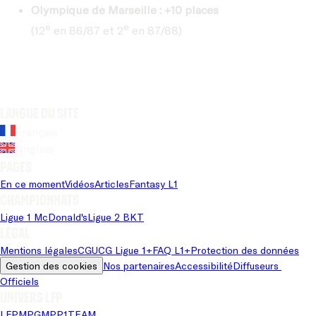
Olympique de Marseille : +10 places
e
e
(12
en 86/87 et 2
en 87/88)
Langue du site
Français
Anglais
Pages
En ce moment
Vidéos
Articles
Fantasy L1
Championnats
Ligue 1 McDonald's
Ligue 2 BKT
Légal
Mentions légales
CGU
CG Ligue 1+
FAQ L1+
Protection des données
Gestion des cookies
Nos partenaires
Accessibilité
Diffuseurs 
Officiels
Univers LFP
LFP
MPG
MPP
1TEAM