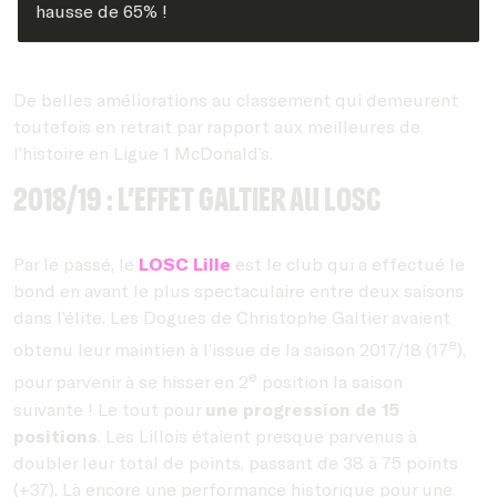
hausse de 65% !
De belles améliorations au classement qui demeurent
toutefois en retrait par rapport aux meilleures de
l’histoire en Ligue 1 McDonald’s.
2018/19 : L’effet Galtier au LOSC
Par le passé, le
LOSC Lille
est le club qui a effectué le
bond en avant le plus spectaculaire entre deux saisons
dans l’élite. Les Dogues de Christophe Galtier avaient
e
obtenu leur maintien à l’issue de la saison 2017/18 (17
),
e
pour parvenir à se hisser en 2
position la saison
suivante ! Le tout pour
une progression de 15
positions
. Les Lillois étaient presque parvenus à
doubler leur total de points, passant de 38 à 75 points
(+37). Là encore une performance historique pour une