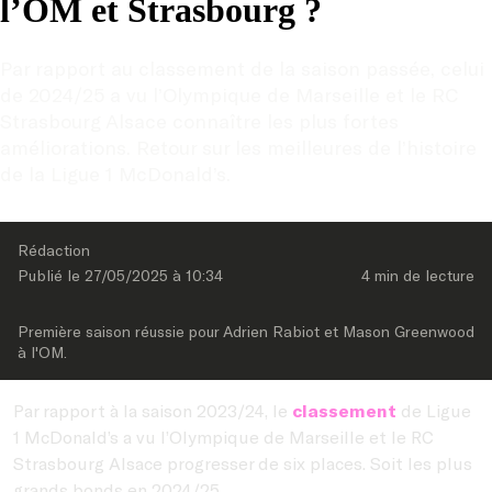
l’OM et Strasbourg ?
Par rapport au classement de la saison passée, celui 
de 2024/25 a vu l’Olympique de Marseille et le RC 
Strasbourg Alsace connaître les plus fortes 
améliorations. Retour sur les meilleures de l’histoire 
de la Ligue 1 McDonald’s.
Rédaction
Publié le 
27/05/2025
 à 
10:34
4 min
 de lecture
Première saison réussie pour Adrien Rabiot et Mason Greenwood 
à l'OM.
Par rapport à la saison 2023/24, le
classement
de Ligue
1 McDonald’s a vu l’Olympique de Marseille et le RC
Strasbourg Alsace progresser de six places. Soit les plus
grands bonds en 2024/25.