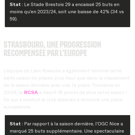
Stat
: Le Stade Brestois 29 a encaissé 25 buts en
moins qu’en 2023/24, soit une baisse de 42% (34 vs
59).
Strasbourg, une progression
récompensée par l’Europe
L’équipe de Liam Rosenior a également terminé cette
belle saison six places plus haut que dans le classement
de la saison dernière avec une 7e place. Treizième en
23/24, le
RCSA
a inscrit 18 points de plus cette saison !
Ce qui a conduit le club alsacien a retrouvé une place
européenne.
Stat
: Par rapport à la saison dernière, l’OGC Nice a
marqué 25 buts supplémentaire. Une spectaculaire