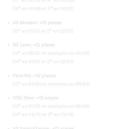
e
e
(16
en 05/06 et 3
en 06/07)
AS Monaco : +13 places
e
e
(15
en 01/02 et 2
en 02/03)
RC Lens : +12 places
e
(13
en 96/97 et champion en 97/98)
e
e
(14
en 01/02 et 2
en 02/03)
Paris SG : +12 places
e
(13
en 84/85 et champion en 85/86)
OGC Nice : +12 places
e
(13
en 57/58 et champion en 58/59)
e
e
(14
en 74/75 et 2
en 75/76)
AS Saint-Etienne : +12 places