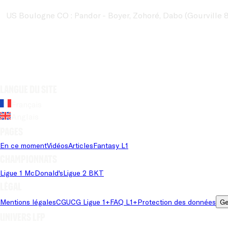
US Boulogne CO : Pandor - Boyer, Zohoré, Dabo (Gourville 85
Langue du site
Français
Anglais
Pages
En ce moment
Vidéos
Articles
Fantasy L1
Championnats
Ligue 1 McDonald's
Ligue 2 BKT
Légal
Mentions légales
CGU
CG Ligue 1+
FAQ L1+
Protection des données
Ge
Univers LFP