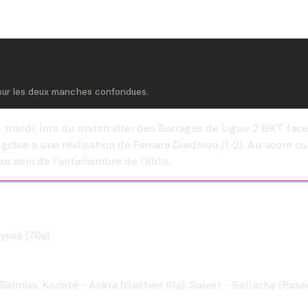
 sur les deux manches confondues.
, mardi, lors du match aller des Barrages de Ligue 2 BKT face 
 grâce à une réalisation de Famara Diedhiou (1-2). Au score c
u sein de l’antichambre de l’élite.
ysse (70e)
 Salmier, Konaté - Ackra (Gastien 61e), Saivet - Bellache (Ba