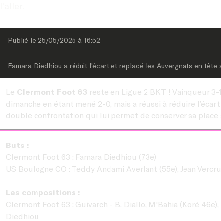
l’aller.
Publié le 
25/05/2025
 à 
16:52
Famara Diedhiou a réduit l'écart et replacé les Auvergnats en tête
Le
Clermont Foot 63
reste en Ligue 2 BKT ! Vainqueur 3-1
dimanche en étant mené 2-0, mais a réussi à réduire l’écart
double confrontation qui lui permet de conserver sa place a
Buts :
Clermont Foot 63 : Famara Diedhiou (73e)
US Boulogne CO :
Teddy Andami Averlant (55e), Jean Vercru
Les compositions :
Clermont Foot 63 : Guivarch - B. Diallo, M'Bahia (Koré 46e),
Diedhiou