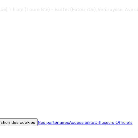
e), Thiam (Touré 81e) - Bultel (Fatou 70e), Vercruysse, Averl
stion des cookies
Nos partenaires
Accessibilité
Diffuseurs Officiels