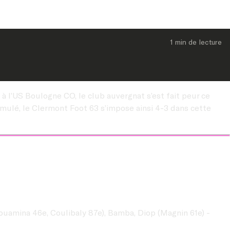
1 min
 de lecture
à l’US Boulogne CO, le club auvergnat s’est fait peur ce
umulé, le Clermont Foot 63 s’impose ainsi 4-3 dans cette
ssouamina 46e, Coulibaly 87e), Bamba, Diop (Magnin 61e) -