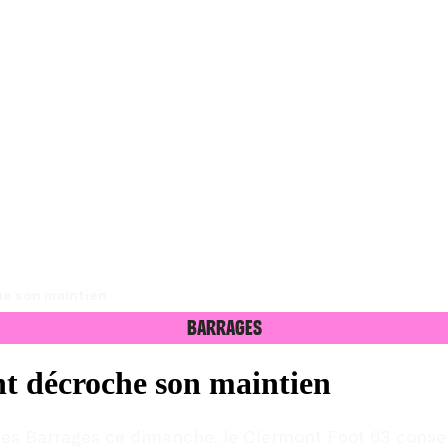
he son maintien
Barrages
t décroche son maintien
des Barrages ce dimanche, le Clermont Foot 63 conserv