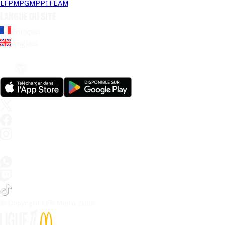
LFP
MPG
MPP
1TEAM
Langue du site
Français
Anglais
© Copyright LFP Media 
2026