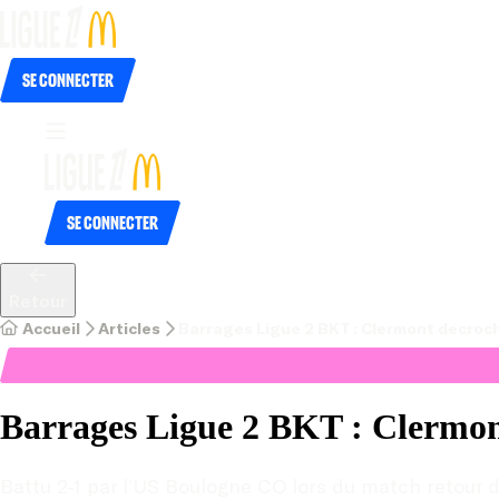
Se connecter
Se connecter
Retour
Accueil
Articles
Barrages Ligue 2 BKT : Clermont décroc
Barrages Ligue 2 BKT : Clermon
Battu 2-1 par l’US Boulogne CO lors du match retour 