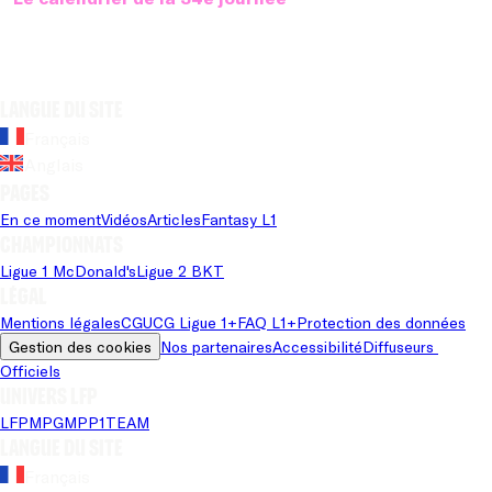
Langue du site
Français
Anglais
Pages
En ce moment
Vidéos
Articles
Fantasy L1
Championnats
Ligue 1 McDonald's
Ligue 2 BKT
Légal
Mentions légales
CGU
CG Ligue 1+
FAQ L1+
Protection des données
Gestion des cookies
Nos partenaires
Accessibilité
Diffuseurs 
Officiels
Univers LFP
LFP
MPG
MPP
1TEAM
Langue du site
Français