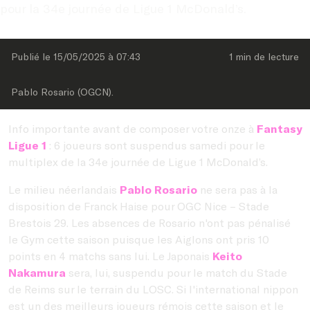
pour la 34e journée de Ligue 1 McDonald’s.
Publié le 
15/05/2025
 à 
07:43
1 min
 de lecture
Pablo Rosario (OGCN).
Info importante avant de composer votre onze à
Fantasy
Ligue 1
: 6 joueurs sont suspendus samedi pour le
multiplex de la 34e journée de Ligue 1 McDonald’s.
Le milieu néerlandais
Pablo Rosario
ne sera pas à la
disposition de Franck Haise pour OGC Nice – Stade
Brestois 29. Les absences de Rosario n'ont pas pénalisé
le Gym cette saison puisque les Aiglons ont pris 10
points en 4 matchs sans lui. Le Japonais
Keito
Nakamura
sera, lui, suspendu pour le match du Stade
de Reims sur le terrain du LOSC. Si l'international nippon
est un des meilleurs joueurs rémois cette saison et le