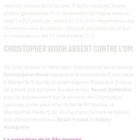
meilleur buteur du club avec 11 buts marqués, Reims
affiche généralement un rendement identique avec ou
sans lui (1,2 point par match et 1,1 but en moyenne sur les
10 matchs sans lui contre... 1,2 point par match et 1,1 but
en moyenne sur les 57 matchs avec lui).
Christopher Wooh absent contre l'OM
Du côté rennais, le défenseur international camerounais
Christopher Wooh
manquera le déplacement des siens
à Marseille. Ensuite, le coach angevin Alexandre Dujeux
ne pourra pas compter sur son milieu
Yassin Belkhdim
pour le déplacement sur la pelouse de l’Olympique
Lyonnais. Enfin, pour aller défier le FC Nantes, le
Montpellier Hérault SC de Zoumana Camara ne pourra
pas utiliser les milieux
Khalil Fayad
et
Rabby
Nzingoula
.
Le calendrier de la 34e journée