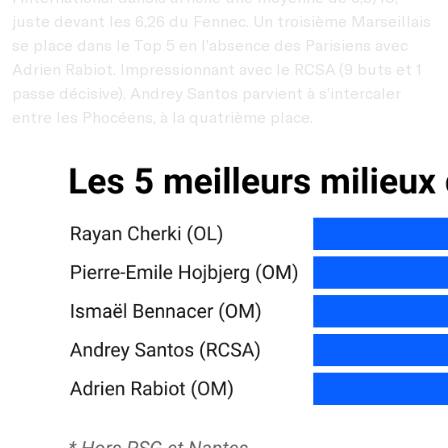
juste devant les 6,26 du Fennec. Un troisième Marseillais
se place dans le Top 5 en l’absence des Parisiens avec
Adrien Rabiot. Impressionnant avec le RCSA (9 buts et 1
passe décisive), Andrey Santos parvient à s’intercaler
entre les Phocéens, à la quatrième place.