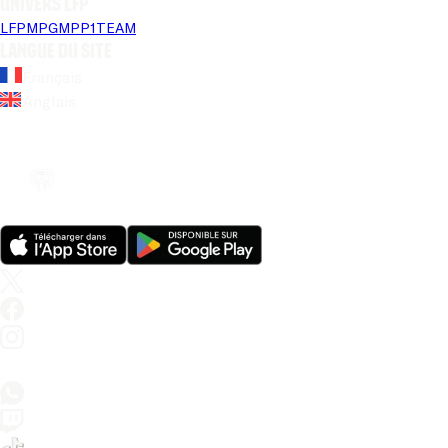
Univers LFP
LFP
MPG
MPP
1TEAM
Langue du site
Français
Anglais