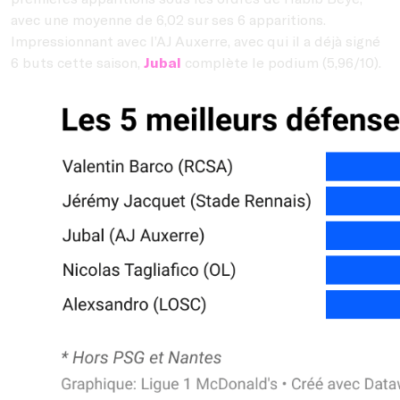
avec une moyenne de 6,02 sur ses 6 apparitions.
Impressionnant avec l’AJ Auxerre, avec qui il a déjà signé
6 buts cette saison,
Jubal
complète le podium (5,96/10).