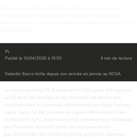
Reporté, le match Nantes-PSG n’est pas pris en 
compte dans Fantasy Ligue pour la 29e journée. 
Découvrez les meilleurs joueurs poste par poste sans 
les Parisiens.
VL
Publié le 
10/04/2025
 à 
15:50
4 min
 de lecture
Valentin Barco brille depuis son arrivée en janvier au RCSA.
Le match entre le FC Nantes et le PSG ayant été reporté
au 22 avril, les Nantais et les Parisiens ne seront pas
comptabilisés et donc pas sélectionnables dans Fantasy
Ligue 1 pour la 29e journée de Ligue 1 McDonald’s. Les
cartes sont donc rebattues cette semaine avec l’absence
des Parisiens, souvent parmi les top joueurs du
jeu. Découvrez les meilleurs poste par poste, sans les