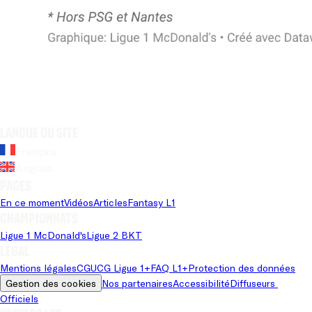
Langue du site
Français
Anglais
Pages
En ce moment
Vidéos
Articles
Fantasy L1
Championnats
Ligue 1 McDonald's
Ligue 2 BKT
Légal
Mentions légales
CGU
CG Ligue 1+
FAQ L1+
Protection des données
Gestion des cookies
Nos partenaires
Accessibilité
Diffuseurs 
Officiels