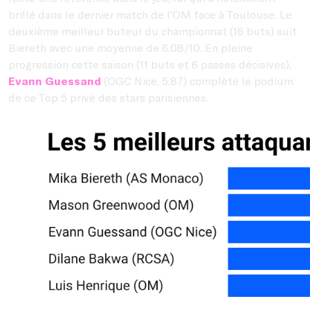
brillé dans le dernier match de l’OM face à Toulouse. Le
deuxième meilleur buteur du championnat (16 buts) suit
Biereth avec une moyenne de 6,08/10. En pleine
progression cette saison (11 buts et 6 passes décisives),
Evann Guessand
(OGC Nice, 5,87) complète le podium
de ce Top 5 privé des stars parisiennes.