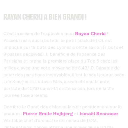
Rayan Cherki a bien grandi !
C’est la saison de l’explosion pour
Rayan Cherki
!
Passeur mais aussi buteur, le petit crack de l’OL est
impliqué sur 16 buts des Lyonnais cette saison (7 buts et
9 passes décisives). Il bénéficie de l’absence des
Parisiens et prend la première place du Top 5 chez les
milieux, avec une note moyenne de 6,42/10. Capable de
jouer des partitions incroyables, il est le seul joueur, avec
Lee Kang-in et Ludovic Blas, à avoir obtenu la note
parfaite de 10/10 dans FL1 cette saison, lors de la 21e
journée face à Reims.
Derrière le Gone, deux Marseillais se positionnent sur le
podium :
Pierre-Emile Hojbjerg
et
Ismaël Bennacer
.
Véritable chef d’orchestre du milieu de l’OM,
l’international danois affiche une moyenne de 6,3/10,