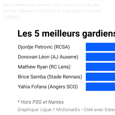
performances de premier choix, comme lors de ses
sorties à Marseille (8,20/10) ou face à Saint-Etienne
(7,08/10).