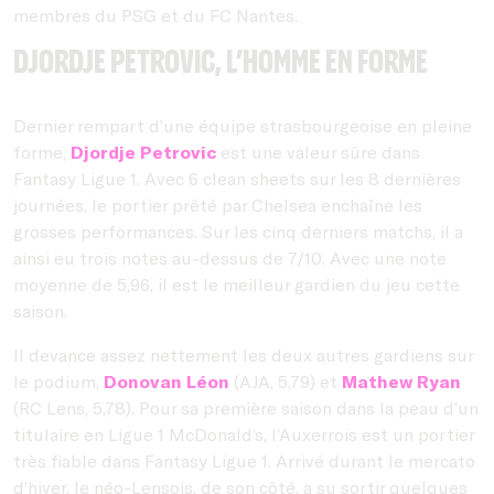
membres du PSG et du FC Nantes.
Djordje Petrovic, l’homme en forme
Dernier rempart d’une équipe strasbourgeoise en pleine
forme,
Djordje Petrovic
est une valeur sûre dans
Fantasy Ligue 1. Avec 6 clean sheets sur les 8 dernières
journées, le portier prêté par Chelsea enchaîne les
grosses performances. Sur les cinq derniers matchs, il a
ainsi eu trois notes au-dessus de 7/10. Avec une note
moyenne de 5,96, il est le meilleur gardien du jeu cette
saison.
Il devance assez nettement les deux autres gardiens sur
le podium,
Donovan Léon
(AJA, 5,79) et
Mathew Ryan
(RC Lens, 5,78). Pour sa première saison dans la peau d’un
titulaire en Ligue 1 McDonald’s, l’Auxerrois est un portier
très fiable dans Fantasy Ligue 1. Arrivé durant le mercato
d’hiver, le néo-Lensois, de son côté, a su sortir quelques