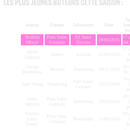
Les plus jeunes buteurs cette saison :
Âg
Joueur
Équipe
Adversaire
Date
jou
ma
Ibrahim
Paris Saint-
AS Saint-
17 a
29/03/2025
Mbaye
Germain
Étienne
64 
17 a
Herba
Nantes
Auxerre
25/08/2024
3
Guirassy
jo
George
18 a
Monaco
Strasbourg
09/11/2024
Ilenikhena
85 
18 a
Paris Saint-
Pape Diong
Strasbourg
19/10/2024
1
Germain
jo
18 a
Senny
Paris Saint-
Strasbourg
19/10/2024
1
Mayulu
Germain
jo
Warren
18 a
Paris Saint-
Zaïre-
Montpellier
23/08/2024
1
Germain
Emery
jo