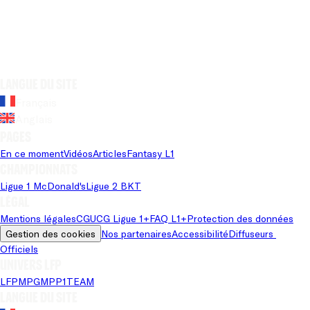
Langue du site
Français
Anglais
Pages
En ce moment
Vidéos
Articles
Fantasy L1
Championnats
Ligue 1 McDonald's
Ligue 2 BKT
Légal
Mentions légales
CGU
CG Ligue 1+
FAQ L1+
Protection des données
Gestion des cookies
Nos partenaires
Accessibilité
Diffuseurs 
Officiels
Univers LFP
LFP
MPG
MPP
1TEAM
Langue du site