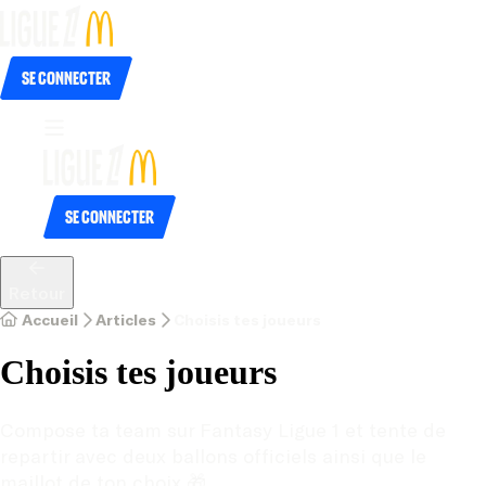
Se connecter
Se connecter
Retour
Accueil
Articles
Choisis tes joueurs
Choisis tes joueurs
Compose ta team sur Fantasy Ligue 1 et tente de 
repartir avec deux ballons officiels ainsi que le 
maillot de ton choix 🎁