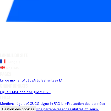
Langue du site
Français
Anglais
Pages
En ce moment
Vidéos
Articles
Fantasy L1
Championnats
Ligue 1 McDonald's
Ligue 2 BKT
Légal
Mentions légales
CGU
CG Ligue 1+
FAQ L1+
Protection des données
Gestion des cookies
Nos partenaires
Accessibilité
Diffuseurs 