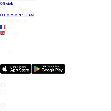
Officiels
Univers LFP
LFP
MPG
MPP
1TEAM
Langue du site
Français
Anglais