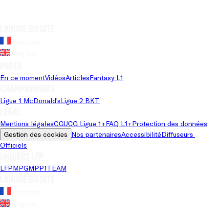
Langue du site
Français
Anglais
Pages
En ce moment
Vidéos
Articles
Fantasy L1
Championnats
Ligue 1 McDonald's
Ligue 2 BKT
Légal
Mentions légales
CGU
CG Ligue 1+
FAQ L1+
Protection des données
Gestion des cookies
Nos partenaires
Accessibilité
Diffuseurs 
Officiels
Univers LFP
LFP
MPG
MPP
1TEAM
Langue du site
Français
Anglais