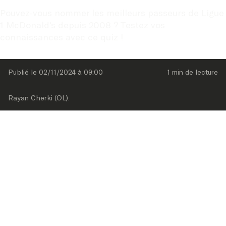
Pouvez-vous nommer les meilleurs passeurs de Ligue 
1 McDonald's depuis 2008 ? Testez vos 
connaissances avec ce quiz !
Publié le 
02/11/2024
 à 
09:00
1 min
 de lecture
Rayan Cherki (OL).