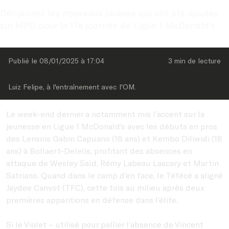
Découvrez les nouveaux joueurs qui ont été ajoutés 
sur MPG pour la 17e journée de Ligue 1 McDonald’s.
Publié le 
08/01/2025
 à 
17:04
3 min
 de lecture
Luiz Felipe, à l'entraînement avec l'OM.
Le week-end dernier a notamment mis l’accent sur la
jeunesse en Ligue 1 McDonald’s avec les débuts en pros
des Lensois Gabin Capuano (18 ans) et Kembo Diliwidi (18
ans) à Bollaert-Delelis, profitant des absences en
attaque de Wesley Saïd, Rémy Labeau Lascary et Martin
Satriano. Quand dans le camp d’en face, le Téfécé a aligné
Jaydee Canvot (TFC), cette fois au milieu après deux
premières apparitions en défense dans l’élite.
Si le Violet – utilisé pour pallier l’absence de Vincent