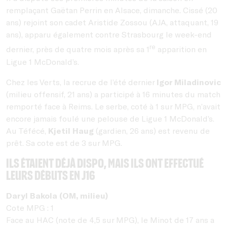
remplaçant Gaëtan Perrin en Alsace, dimanche. Cissé (20
ans) rejoint son cadet Aristide Zossou (AJA, attaquant, 19
ans), apparu également contre Strasbourg le week-end
re
dernier, près de quatre mois après sa 1
apparition en
Ligue 1 McDonald’s.
Chez les Verts, la recrue de l’été dernier
Igor Miladinovic
(milieu offensif, 21 ans) a participé à 16 minutes du match
remporté face à Reims. Le serbe, coté à 1 sur MPG, n’avait
encore jamais foulé une pelouse de Ligue 1 McDonald’s.
Au Téfécé,
Kjetil Haug
(gardien, 26 ans) est revenu de
prêt. Sa cote est de 3 sur MPG.
Ils étaient déjà dispo, mais ils ont effectué
leurs débuts en J16
Daryl Bakola (OM, milieu)
Cote MPG : 1
Face au HAC (note de 4,5 sur MPG), le Minot de 17 ans a