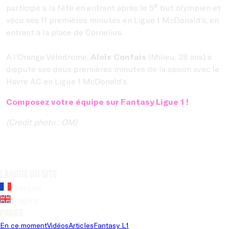
e
participé à la fête en entrant après le 5
but olympien et
vécu ses 11 premières minutes en Ligue 1 McDonald’s, en
entrant à la place de Cornelius.
A l’Orange Vélodrome,
Aloïs Confais
(Milieu, 28 ans) a
disputé ses deux premières minutes de la saison avec le
Havre AC en Ligue 1 McDonald’s.
Composez votre équipe sur Fantasy Ligue 1 !
(Crédit photo : OM)
Langue du site
Français
Anglais
Pages
En ce moment
Vidéos
Articles
Fantasy L1