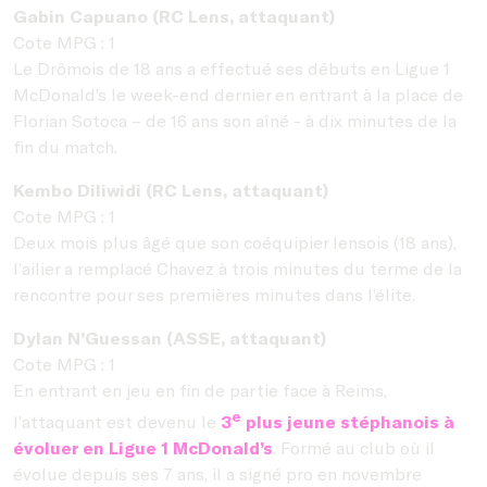
Gabin Capuano (RC Lens, attaquant)
Cote MPG : 1
Le Drômois de 18 ans a effectué ses débuts en Ligue 1
McDonald’s le week-end dernier en entrant à la place de
Florian Sotoca – de 16 ans son aîné - à dix minutes de la
fin du match.
Kembo Diliwidi (RC Lens, attaquant)
Cote MPG : 1
Deux mois plus âgé que son coéquipier lensois (18 ans),
l’ailier a remplacé Chavez à trois minutes du terme de la
rencontre pour ses premières minutes dans l’élite.
Dylan N’Guessan (ASSE, attaquant)
Cote MPG : 1
En entrant en jeu en fin de partie face à Reims,
e
l’attaquant est devenu le
3
plus jeune stéphanois à
évoluer en Ligue 1 McDonald’s
. Formé au club où il
évolue depuis ses 7 ans, il a signé pro en novembre