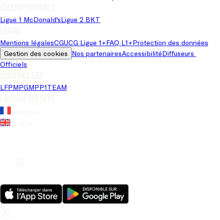
Championnats
Ligue 1 McDonald's
Ligue 2 BKT
Légal
Mentions légales
CGU
CG Ligue 1+
FAQ L1+
Protection des données
Gestion des cookies
Nos partenaires
Accessibilité
Diffuseurs 
Officiels
Univers LFP
LFP
MPG
MPP
1TEAM
Langue du site
Français
Anglais