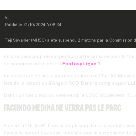
VL
Publié le 
31/10/2024
 à 
08:34
Téji Savanier (MHSC) a été suspendu 2 matchs par la Commission de
Encore beaucoup de suspendus cette semaine pour la 10e jo
de composer votre onze à
Fantasy Ligue 1
.
En ouverture de cette journée, vendredi à 19h, l’AS Monaco
lors de la réception d’Angers SCO. Dans le camp angevin,
Li
Dans l’un des chocs du week-end, le LOSC accueillera l’OL
Facundo Medina ne verra pas le Parc
Samedi à 17h, le RC Lens se déplacera dans la capitale ave
Parisiens seront eux aussi touchés avec la suspension de
L