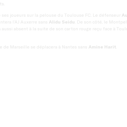
ts.
e ses joueurs sur la pelouse du Toulouse FC. Le défenseur
Au
tera l’AJ Auxerre sans
Alidu Seidu
. De son côté, le Montpe
 aussi absent à la suite de son carton rouge reçu face à To
que de Marseille se déplacera à Nantes sans
Amine Harit
.