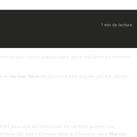
1 min
 de lecture
sents pour raison disciplinaire, alors méfiance au moment
on
et
Jordan Teze
ne pourront être alignés par Adi Hütter
 PSG pour une accumulation de cartons jaunes. Les
 défiera l’AS Saint-Etienne dans le Chaudron sans
Marvin