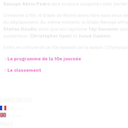
Senaya
.
Kévin Pedro
sera toujours suspendu chez les Ver
Dimanche à 15h, le Stade de Reims devra faire sans deux d
du déplacement. Au même moment, le Stade Rennais affron
Stefan Dzodic
, alors que son capitaine
Téji Savanier
sera
suspendus :
Christopher Operi
et
Josué Casimir
.
Enfin, en clôture de ce 10e épisode de la saison, l’Olympi
>
Le programme de la 10e journée
>
Le classement
Langue du site
Français
Anglais
Pages