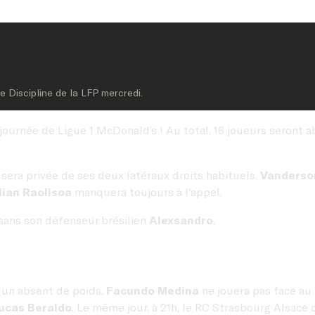
 Discipline de la LFP mercredi.
urnée de Ligue 1 McDonald’s ! Au total, 16 joueurs seront ab
 sera privée de ses deux latéraux droits habituels.
Vanders
lian Raolisoa
manquera toujours à l’appel.
 sans son défenseur brésilien
Alexsandro
.
c un absent de poids.
Facundo Medina
ne jouera pas face au
ucas Beraldo
. Le même jour, à 21h, le RC Strasbourg Alsace