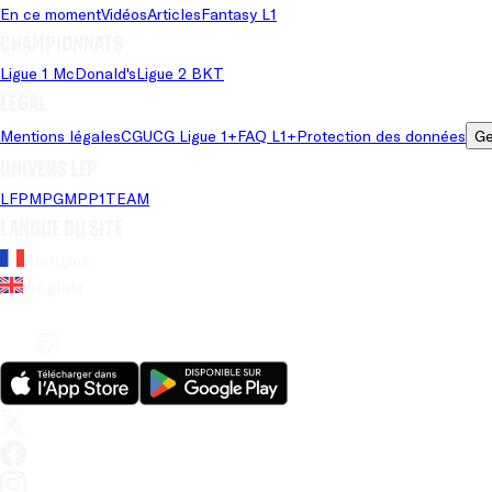
En ce moment
Vidéos
Articles
Fantasy L1
Championnats
Ligue 1 McDonald's
Ligue 2 BKT
Légal
Mentions légales
CGU
CG Ligue 1+
FAQ L1+
Protection des données
Ge
Univers LFP
LFP
MPG
MPP
1TEAM
Langue du site
Français
Anglais