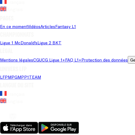
Français
Anglais
Pages
En ce moment
Vidéos
Articles
Fantasy L1
Championnats
Ligue 1 McDonald's
Ligue 2 BKT
Légal
Mentions légales
CGU
CG Ligue 1+
FAQ L1+
Protection des données
Ge
Univers LFP
LFP
MPG
MPP
1TEAM
Langue du site
Français
Anglais