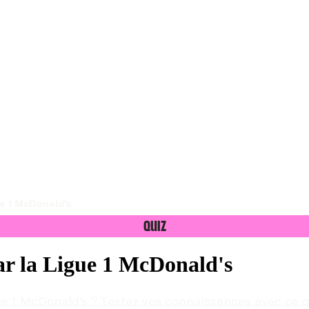
ue 1 McDonald's
Quiz
par la Ligue 1 McDonald's
gue 1 McDonald's ? Testez vos connaissances avec ce q