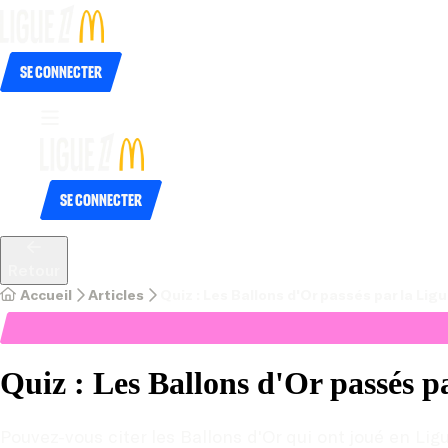
Se connecter
Se connecter
Retour
Accueil
Articles
Quiz : Les Ballons d'Or passés par la Lig
Quiz : Les Ballons d'Or passés 
Pouvez-vous citer les Ballons d'Or qui ont joué en Li