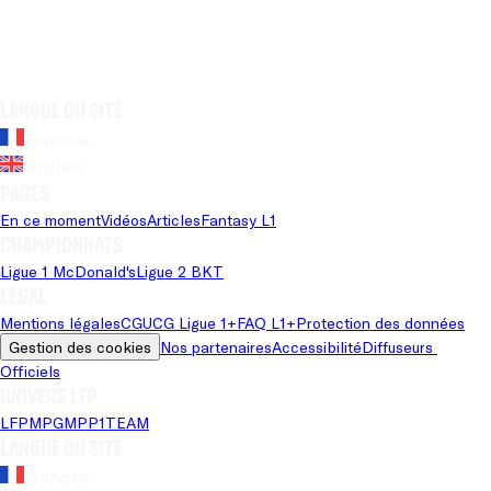
Langue du site
Français
Anglais
Pages
En ce moment
Vidéos
Articles
Fantasy L1
Championnats
Ligue 1 McDonald's
Ligue 2 BKT
Légal
Mentions légales
CGU
CG Ligue 1+
FAQ L1+
Protection des données
Gestion des cookies
Nos partenaires
Accessibilité
Diffuseurs 
Officiels
Univers LFP
LFP
MPG
MPP
1TEAM
Langue du site
Français