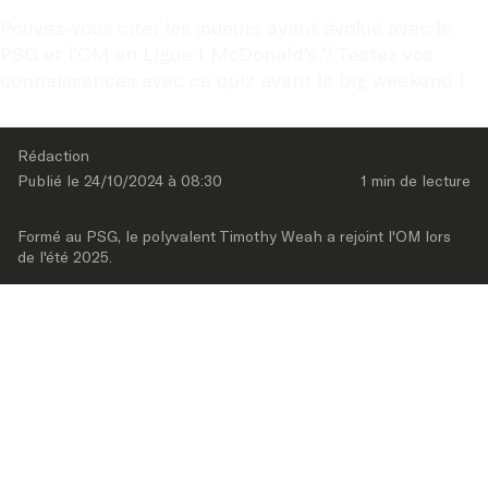
Pouvez-vous citer les joueurs ayant évolué avec le 
PSG et l'OM en Ligue 1 McDonald's ? Testez vos 
connaissances avec ce quiz avant le big weekend !
Rédaction
Publié le 
24/10/2024
 à 
08:30
1 min
 de lecture
Formé au PSG, le polyvalent Timothy Weah a rejoint l'OM lors 
de l'été 2025.