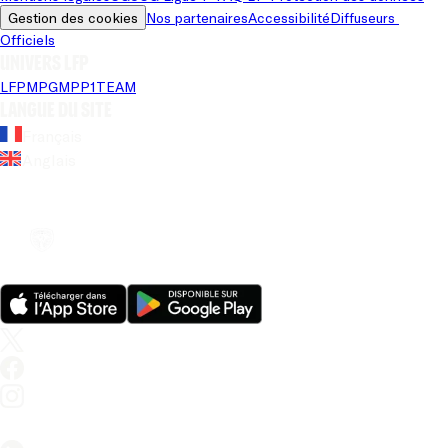
Gestion des cookies
Nos partenaires
Accessibilité
Diffuseurs 
Officiels
Univers LFP
LFP
MPG
MPP
1TEAM
Langue du site
Français
Anglais