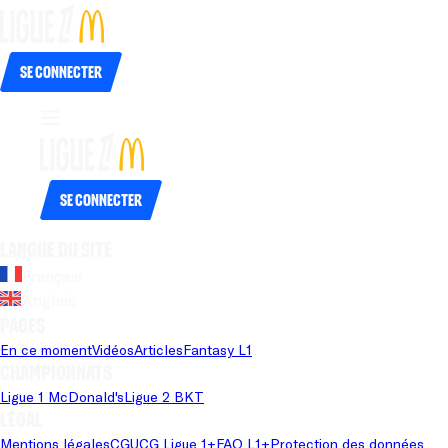
Se connecter
Se connecter
Langue du site
Français
Anglais
Pages
En ce moment
Vidéos
Articles
Fantasy L1
Championnats
Ligue 1 McDonald's
Ligue 2 BKT
Légal
Mentions légales
CGU
CG Ligue 1+
FAQ L1+
Protection des données