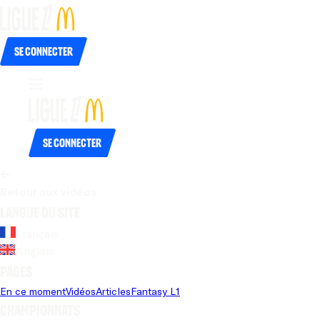
Se connecter
Se connecter
Retour aux vidéos
Langue du site
Français
Anglais
Pages
En ce moment
Vidéos
Articles
Fantasy L1
Championnats