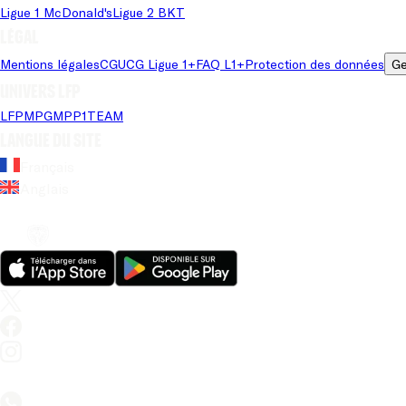
Ligue 1 McDonald's
Ligue 2 BKT
Légal
Mentions légales
CGU
CG Ligue 1+
FAQ L1+
Protection des données
Ge
Univers LFP
LFP
MPG
MPP
1TEAM
Langue du site
Français
Anglais