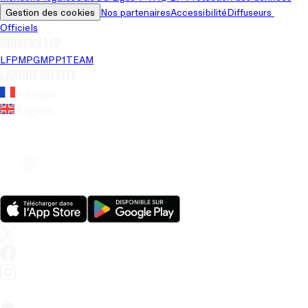
Gestion des cookies
Nos partenaires
Accessibilité
Diffuseurs 
Officiels
Univers LFP
LFP
MPG
MPP
1TEAM
Langue du site
Français
Anglais