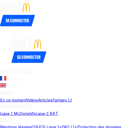
Se connecter
Se connecter
Langue du site
Français
Anglais
Pages
En ce moment
Vidéos
Articles
Fantasy L1
Championnats
Ligue 1 McDonald's
Ligue 2 BKT
Légal
Mentions légales
CGU
CG Ligue 1+
FAQ L1+
Protection des données