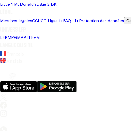
Ligue 1 McDonald's
Ligue 2 BKT
Légal
Mentions légales
CGU
CG Ligue 1+
FAQ L1+
Protection des données
Ge
Univers LFP
LFP
MPG
MPP
1TEAM
Langue du site
Français
Anglais