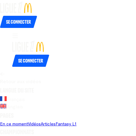
Se connecter
Se connecter
Retour aux vidéos
Langue du site
Français
Anglais
Pages
En ce moment
Vidéos
Articles
Fantasy L1
Championnats