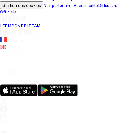
Gestion des cookies
Nos partenaires
Accessibilité
Diffuseurs 
Officiels
Univers LFP
LFP
MPG
MPP
1TEAM
Langue du site
Français
Anglais