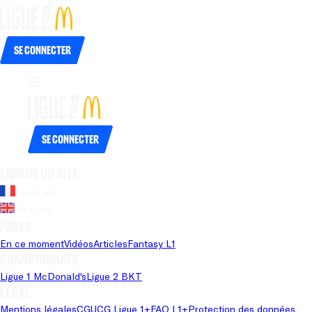
Se connecter
Se connecter
Langue du site
Français
Anglais
Pages
En ce moment
Vidéos
Articles
Fantasy L1
Championnats
Ligue 1 McDonald's
Ligue 2 BKT
Légal
Mentions légales
CGU
CG Ligue 1+
FAQ L1+
Protection des données