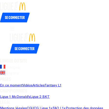
Se connecter
Se connecter
Langue du site
Français
Anglais
Pages
En ce moment
Vidéos
Articles
Fantasy L1
Championnats
Ligue 1 McDonald's
Ligue 2 BKT
Légal
Mentions légales
CGU
CG Ligue 1+
FAQ L1+
Protection des données