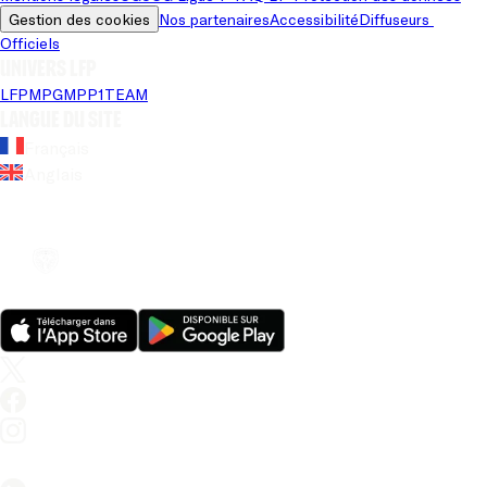
Gestion des cookies
Nos partenaires
Accessibilité
Diffuseurs 
Officiels
Univers LFP
LFP
MPG
MPP
1TEAM
Langue du site
Français
Anglais