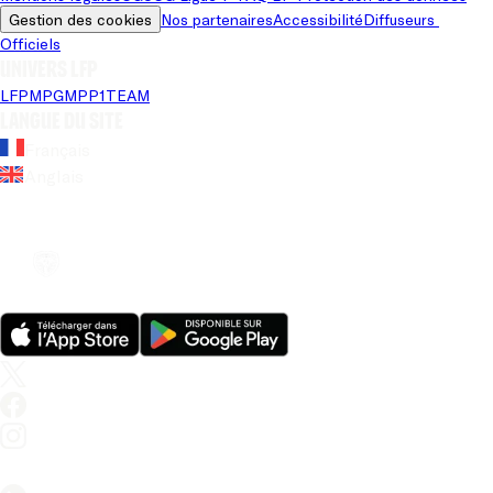
Gestion des cookies
Nos partenaires
Accessibilité
Diffuseurs 
Officiels
Univers LFP
LFP
MPG
MPP
1TEAM
Langue du site
Français
Anglais