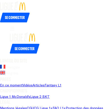
Se connecter
Se connecter
Langue du site
Français
Anglais
Pages
En ce moment
Vidéos
Articles
Fantasy L1
Championnats
Ligue 1 McDonald's
Ligue 2 BKT
Légal
Mentions légales
CGU
CG Ligue 1+
FAQ L1+
Protection des données