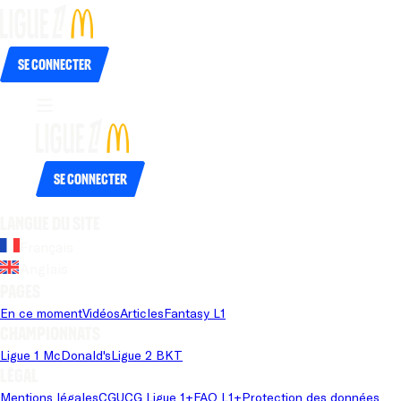
Se connecter
Se connecter
Langue du site
Français
Anglais
Pages
En ce moment
Vidéos
Articles
Fantasy L1
Championnats
Ligue 1 McDonald's
Ligue 2 BKT
Légal
Mentions légales
CGU
CG Ligue 1+
FAQ L1+
Protection des données