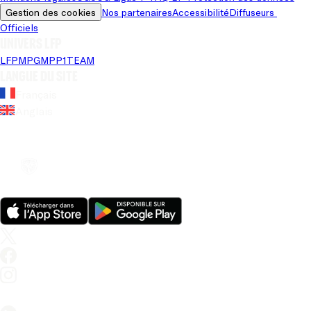
Gestion des cookies
Nos partenaires
Accessibilité
Diffuseurs 
Officiels
Univers LFP
LFP
MPG
MPP
1TEAM
Langue du site
Français
Anglais