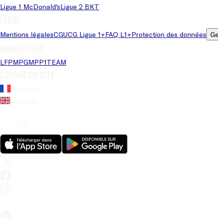
Ligue 1 McDonald's
Ligue 2 BKT
Légal
Mentions légales
CGU
CG Ligue 1+
FAQ L1+
Protection des données
Ge
Univers LFP
LFP
MPG
MPP
1TEAM
Langue du site
Français
Anglais