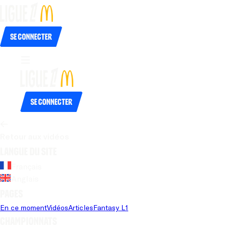
Se connecter
Se connecter
Retour aux vidéos
Langue du site
Français
Anglais
Pages
En ce moment
Vidéos
Articles
Fantasy L1
Championnats