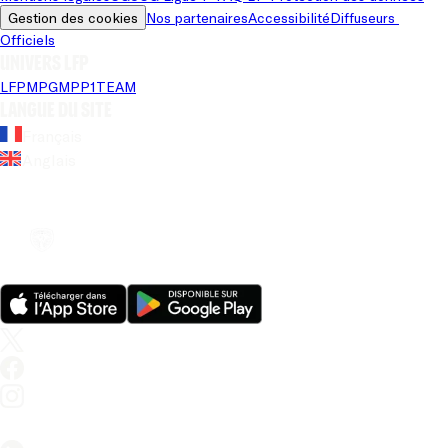
Gestion des cookies
Nos partenaires
Accessibilité
Diffuseurs 
Officiels
Univers LFP
LFP
MPG
MPP
1TEAM
Langue du site
Français
Anglais