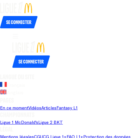
Se connecter
Se connecter
Langue du site
Français
Anglais
Pages
En ce moment
Vidéos
Articles
Fantasy L1
Championnats
Ligue 1 McDonald's
Ligue 2 BKT
Légal
Mentions légales
CGU
CG Ligue 1+
FAQ L1+
Protection des données