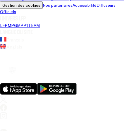
Gestion des cookies
Nos partenaires
Accessibilité
Diffuseurs 
Officiels
Univers LFP
LFP
MPG
MPP
1TEAM
Langue du site
Français
Anglais