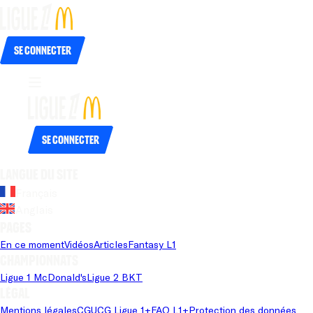
Se connecter
Se connecter
Langue du site
Français
Anglais
Pages
En ce moment
Vidéos
Articles
Fantasy L1
Championnats
Ligue 1 McDonald's
Ligue 2 BKT
Légal
Mentions légales
CGU
CG Ligue 1+
FAQ L1+
Protection des données