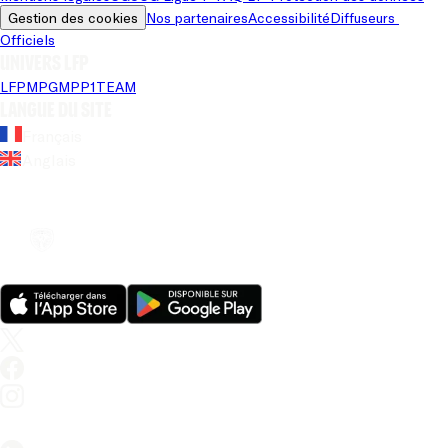
Gestion des cookies
Nos partenaires
Accessibilité
Diffuseurs 
Officiels
Univers LFP
LFP
MPG
MPP
1TEAM
Langue du site
Français
Anglais