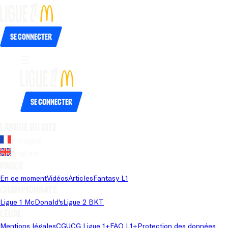
Se connecter
Se connecter
Langue du site
Français
Anglais
Pages
En ce moment
Vidéos
Articles
Fantasy L1
Championnats
Ligue 1 McDonald's
Ligue 2 BKT
Légal
Mentions légales
CGU
CG Ligue 1+
FAQ L1+
Protection des données