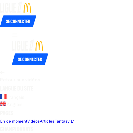
Se connecter
Se connecter
Retour aux vidéos
Langue du site
Français
Anglais
Pages
En ce moment
Vidéos
Articles
Fantasy L1
Championnats