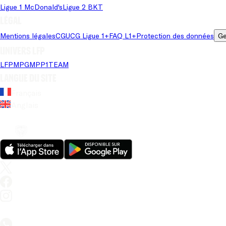
Ligue 1 McDonald's
Ligue 2 BKT
Légal
Mentions légales
CGU
CG Ligue 1+
FAQ L1+
Protection des données
Ge
Univers LFP
LFP
MPG
MPP
1TEAM
Langue du site
Français
Anglais