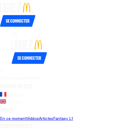
Se connecter
Se connecter
Retour aux vidéos
Langue du site
Français
Anglais
Pages
En ce moment
Vidéos
Articles
Fantasy L1
Championnats