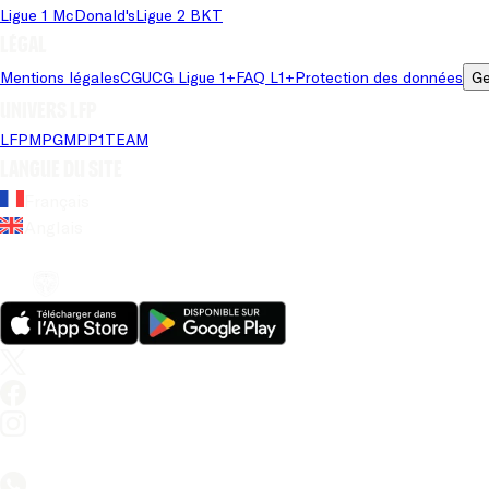
Ligue 1 McDonald's
Ligue 2 BKT
Légal
Mentions légales
CGU
CG Ligue 1+
FAQ L1+
Protection des données
Ge
Univers LFP
LFP
MPG
MPP
1TEAM
Langue du site
Français
Anglais