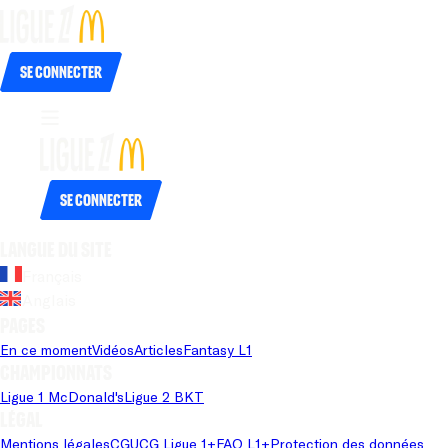
Se connecter
Se connecter
Langue du site
Français
Anglais
Pages
En ce moment
Vidéos
Articles
Fantasy L1
Championnats
Ligue 1 McDonald's
Ligue 2 BKT
Légal
Mentions légales
CGU
CG Ligue 1+
FAQ L1+
Protection des données