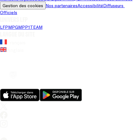
Gestion des cookies
Nos partenaires
Accessibilité
Diffuseurs 
Officiels
Univers LFP
LFP
MPG
MPP
1TEAM
Langue du site
Français
Anglais