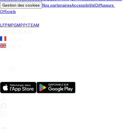
Gestion des cookies
Nos partenaires
Accessibilité
Diffuseurs 
Officiels
Univers LFP
LFP
MPG
MPP
1TEAM
Langue du site
Français
Anglais