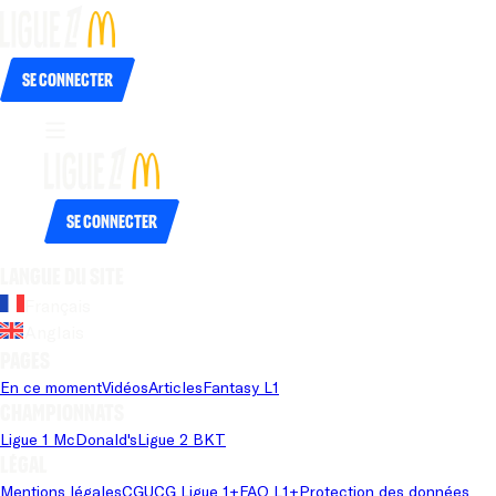
Se connecter
Se connecter
Langue du site
Français
Anglais
Pages
En ce moment
Vidéos
Articles
Fantasy L1
Championnats
Ligue 1 McDonald's
Ligue 2 BKT
Légal
Mentions légales
CGU
CG Ligue 1+
FAQ L1+
Protection des données