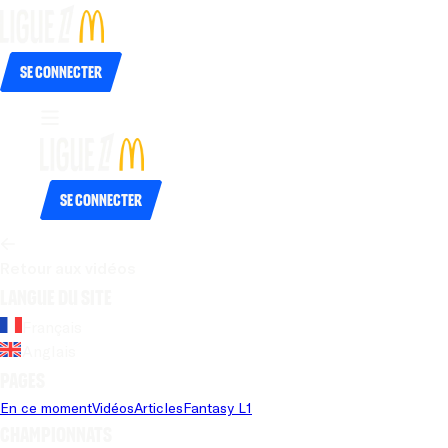
Se connecter
Se connecter
Retour aux vidéos
Langue du site
Français
Anglais
Pages
En ce moment
Vidéos
Articles
Fantasy L1
Championnats