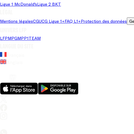
Ligue 1 McDonald's
Ligue 2 BKT
Légal
Mentions légales
CGU
CG Ligue 1+
FAQ L1+
Protection des données
Ge
Univers LFP
LFP
MPG
MPP
1TEAM
Langue du site
Français
Anglais