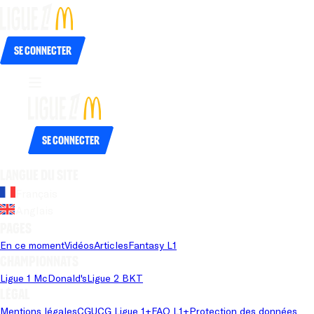
Se connecter
Se connecter
Langue du site
Français
Anglais
Pages
En ce moment
Vidéos
Articles
Fantasy L1
Championnats
Ligue 1 McDonald's
Ligue 2 BKT
Légal
Mentions légales
CGU
CG Ligue 1+
FAQ L1+
Protection des données