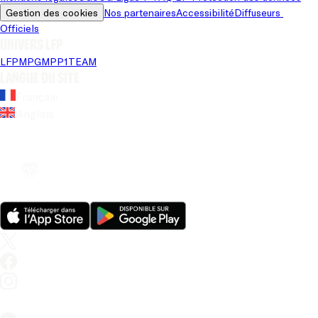
Gestion des cookies
Nos partenaires
Accessibilité
Diffuseurs 
Officiels
Univers LFP
LFP
MPG
MPP
1TEAM
Langue du site
Français
Anglais