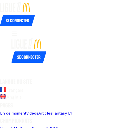
Se connecter
Se connecter
Langue du site
Français
Anglais
Pages
En ce moment
Vidéos
Articles
Fantasy L1
Championnats