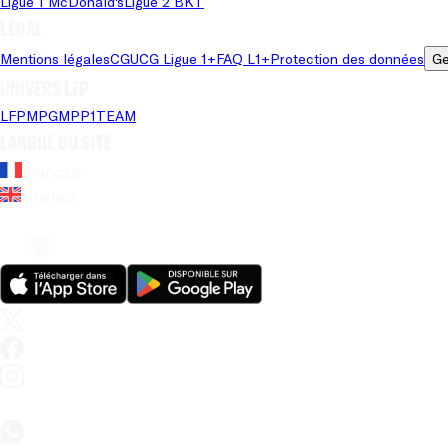
Ligue 1 McDonald's
Ligue 2 BKT
Légal
Mentions légales
CGU
CG Ligue 1+
FAQ L1+
Protection des données
Ge
Univers LFP
LFP
MPG
MPP
1TEAM
Langue du site
Français
Anglais