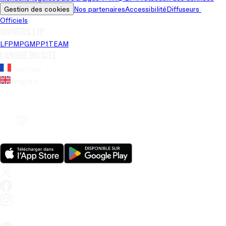
Gestion des cookies
Nos partenaires
Accessibilité
Diffuseurs 
Officiels
Univers LFP
LFP
MPG
MPP
1TEAM
Langue du site
Français
Anglais