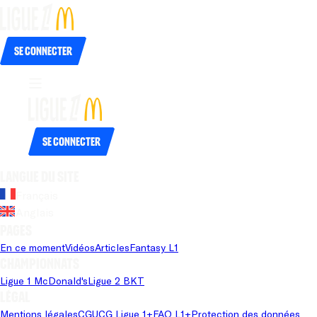
Se connecter
Se connecter
Langue du site
Français
Anglais
Pages
En ce moment
Vidéos
Articles
Fantasy L1
Championnats
Ligue 1 McDonald's
Ligue 2 BKT
Légal
Mentions légales
CGU
CG Ligue 1+
FAQ L1+
Protection des données