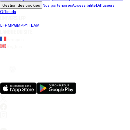
Gestion des cookies
Nos partenaires
Accessibilité
Diffuseurs 
Officiels
Univers LFP
LFP
MPG
MPP
1TEAM
Langue du site
Français
Anglais