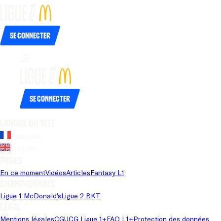
Se connecter
Se connecter
Langue du site
Français
Anglais
Pages
En ce moment
Vidéos
Articles
Fantasy L1
Championnats
Ligue 1 McDonald's
Ligue 2 BKT
Légal
Mentions légales
CGU
CG Ligue 1+
FAQ L1+
Protection des données